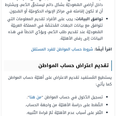
داخل أراضي السّعوديّة بشكل دائم ليستحقّ الدّعم، ويشترط
أن لا تكون إقامته في مراكز الإيواء الحكوميّة أو السّجون.
توافق البيانات:
يجب على الأفراد تقديم المعلومات التي
تتوافق مع بيانات الجهات المُختصّة في المملكة العربيّة
السّعوديّة عند تقديم طلب الدّعم، ويؤدّي الخطأ في هذه
البيانات إلى رفض الأهليّة.
اقرأ أيضًا:
شروط حساب المواطن للفرد المستقل
تقديم اعتراض حساب المواطن
يستطيع المُستفيد تقديم الاعتراض على أهليّة حساب المواطن
كما يأتي:
تسجيل الدّخول في حساب المواطن “
من هنا
“.
الضّغط على دراسة الأهليّة من واجهة الحساب.
النّقر على أسباب عدم الأهليّة ثمّ قراءة التّنبيه.