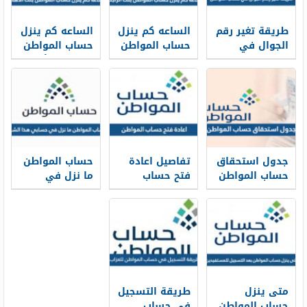
طريقة تغير رقم
الساعه كم ينزل
الساعه كم ينزل
الجوال في
حساب المواطن
حساب المواطن
حساب المواطن
في بنك
في بنك الأهلي
بالخطوات 1448
الراجحي 1448
1448
جدول استحقاق
تفاصيل اعادة
حساب المواطن
حساب المواطن
فتح حساب
ما نزل في
1448 pdf
المواطن
حسابي هذا
للسعوديين بعد
الشهر 1448
الأمر الملكي
1448
متى ينزل
طريقة التسجيل
حساب المواطن
في حساب