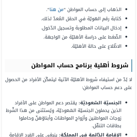
الذهاب إلى حساب المواطن “
من هنا
“.
كتابة رقم الهويّة في الحقل المُعدّ لذلك.
إدخال البيانات المطلوبة وتسجيل الدّخول.
الضّغط على دراسة الأهليّة من الواجهة.
الاطّلاع على حالة الأهليّة.
شروط أهلية برنامج حساب المواطن
لا بُدّ من استيفاء شروط الأهليّة الآتية ليتمكّن الأفراد من الحصول
على دعم حساب المواطن:
الجنسيّة السّعوديّة:
يقتصر دعم المواطن على الأفراد
الذين يحملون الجنسيّة السّعوديّة، ويُستثنى من هذا الشّرط
زوجات المواطنين وأزواج المواطنات وأبناؤهنّ وحاملوا
بطاقات التنقّل.
الإقامة الدّائمة في المملكة:
ينبغي على الفرد الإقامة