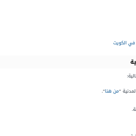
 في الكويت
ة
لية:
لمدنية “
من هنا
“.
.