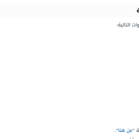
ات التالية:
ة “
من هنا
“.