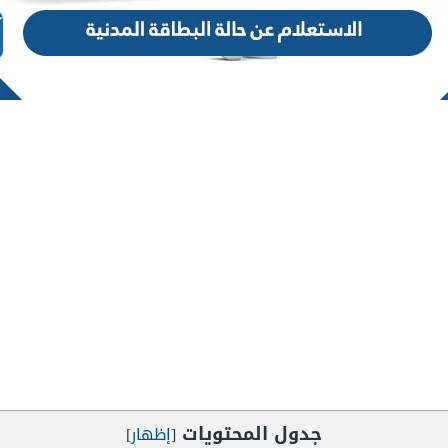
جدول المحتويات
[
إظهار
]