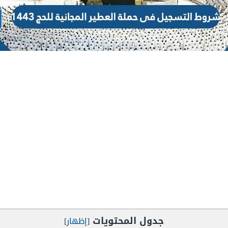
جدول المحتويات
[
إظهار
]