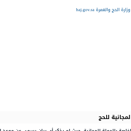
حج والعمرة haj.gov.sa
مجانية للحج
خاصة بالحملة المجانية، حيث لم يذكر أي بيان رسمي عن موعد ا