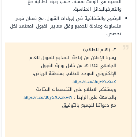
التقنية في الوقت نفسه، حسب رغبة الطالبة مع
والتعرفبالبدائل المناسبة.
الوضوح والشفافية في إجراءات القبول، مع ضمان فرص
متساوية وعادلة للجميع وفق معايير القبول المعتمد لكل
تخصص.
📍 (هام للطلاب)
يسرنا الإعلان عن إتاحة التقديم للقبول للعام
الجامعي ١٤٤٤ هـ من خلال بوابة القبول
الإلكتروني الموحد للطلاب بمنطقة الرياض:
https://t.co/3njvPze5aZ
ويمكنكم الاطلاع على التخصصات المتاحة
بالجامعة على الرابط :
https://t.co/d0y5XXzkwN
مع دعواتنا للجميع بالتوفيق