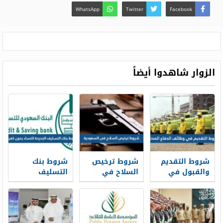
WhatsApp
Twitter
Facebook
الزوار شاهدوا أيضاً
شروط التقديم
شروط ترخيص
شروط بنك
والقبول في
السلاح في
التسليف
وظائف الدفاع
السعودية 1448
الجديدة 1448
المدني 1448
للنساء بدون
كفيل