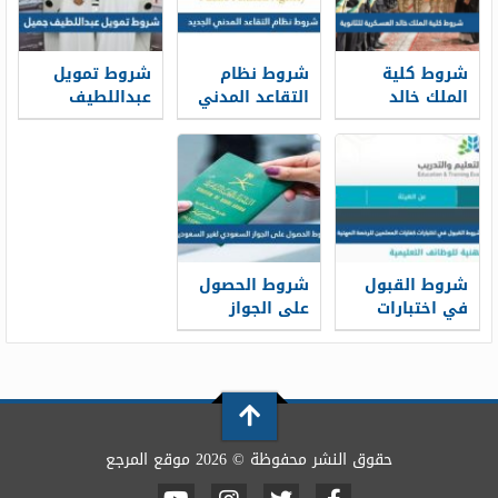
شروط كلية
شروط نظام
شروط تمويل
الملك خالد
التقاعد المدني
عبداللطيف
العسكرية
الجديد 1448
جميل 1448
للثانوية 1448
شروط القبول
شروط الحصول
في اختبارات
على الجواز
كفايات
السعودي لغير
المعلمين
السعوديين 1448
للرخصة المهنية
1448
حقوق النشر محفوظة © 2026 موقع المرجع