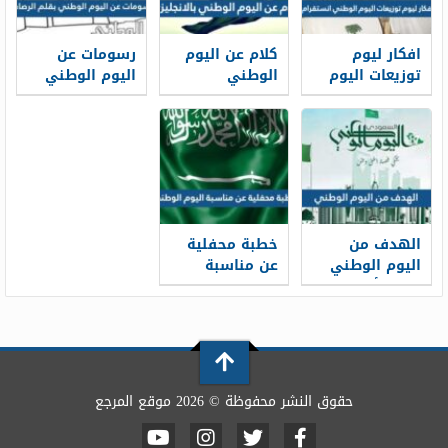
افكار ليوم
كلام عن اليوم
رسومات عن
توزيعات اليوم
الوطني
اليوم الوطني
الوطني
بالانجليزي 1448
بقلم الرصاص
انستقرام 2026 ،
1448
توزيعات مبتكرة
لليوم الوطني
1448
الهدف من
خطبة محفلية
اليوم الوطني
عن مناسبة
1448 وأهمية
اليوم الوطني
الاحتفال باليوم
1448 pdf جاهزة
الوطني
للطباعة
حقوق النشر محفوظة © 2026 موقع المرجع