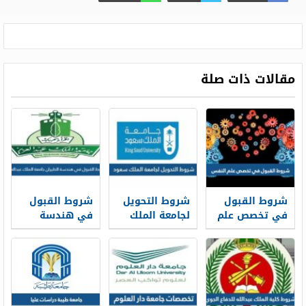
مقالات ذات صلة
شروط القبول
شروط التحويل
شروط القبول
في تخصص علم
لجامعة الملك
في هندسة
النفس ونسب
سعود من
الطيران جامعة
القبول 1448
جامعات خارجية
الملك عبدالعزيز
1448
1448