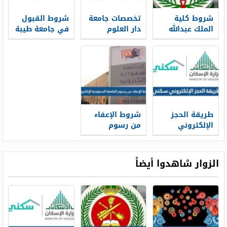
شروط كلية
تخصصات جامعة
شروط القبول
الملك عبدالله
دار العلوم
في جامعة طيبة
للدفاع الجوي
وشروط القبول
دراسات عليا
1448 ونسب
1448
1448
القبول
طريقة الحجز
شروط الإعفاء
الإلكتروني
من رسوم
سكني 1448
الجامعة
وشروط الحجز
السعودية
الإلكترونية 1448
الزوار شاهدوا أيضاً