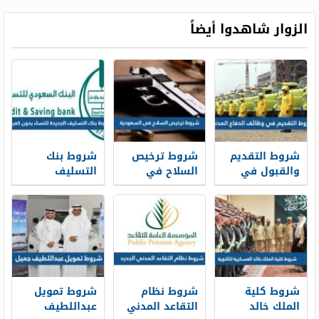
الاجتماعي
الاجتماعي 1448
للموظف 1448
الزوار شاهدوا أيضاً
بعد التعديلات
الأخيرة
شروط التقديم
شروط ترخيص
شروط بنك
والقبول في
السلاح في
التسليف
وظائف الدفاع
السعودية 1448
الجديدة 1448
المدني 1448
للنساء بدون
كفيل
شروط كلية
شروط نظام
شروط تمويل
الملك خالد
التقاعد المدني
عبداللطيف