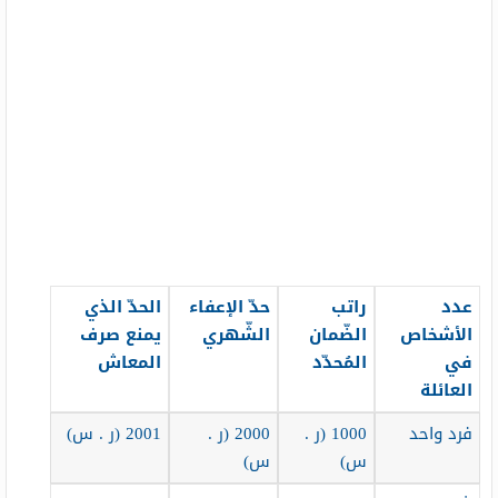
عدد
راتب
حدّ الإعفاء
الحدّ الذي
الأشخاص
الضّمان
الشّهري
يمنع صرف
في
المُحدّد
المعاش
العائلة
فرد واحد
1000 (ر .
2000 (ر .
2001 (ر . س)
س)
س)