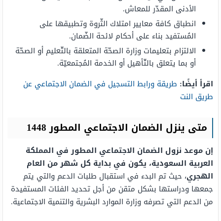
الأدنى المقدّر للمعاش.
انطباق كافة معايير امتلاك الثّروة وتطبيقها على
المُستفيد بناء على أحكام لائحة الضّمان.
الالتزام بتعليمات وزارة الصحّة المتعلقة بالتّعليم أو الصحّة
أو بما يتعلق بالتّأهيل أو الخدمة المُجتمعيّة.
اقرأ أيضًا:
طريقة ورابط التسجيل في الضمان الاجتماعي عن
طريق النت
متى ينزل الضمان الاجتماعي المطور 1448
إن موعد نزول الضمان الاجتماعي المطور في المملكة
العربية السعودية، يكون في بداية كل شهر من العام
الهجري
، حيث تم البدء في استقبال طلبات الدعم والتي يتم
جمعها ودراستها بشكل متقن من أجل تحديد الفئات المستفيدة
من الدعم التي تصرفه وزارة الموارد البشرية والتنمية الاجتماعية.