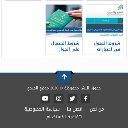
العسكرية
الجديد 1448
جميل 1448
للثانوية 1448
شروط القبول
شروط الحصول
في اختبارات
على الجواز
كفايات
السعودي لغير
المعلمين
السعوديين 1448
للرخصة المهنية
1448
حقوق النشر محفوظة © 2026 موقع المرجع
من نحن
اتصل بنا
سياسة الخصوصية
اتفاقية الاستخدام