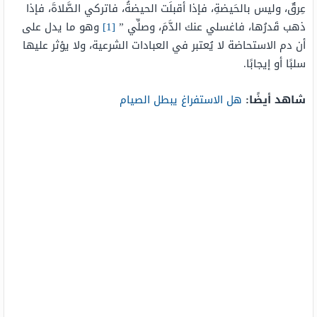
عِرقٌ، وليس بالحَيضةِ، فإذا أقبلَت الحيضةُ، فاتركي الصَّلاةَ، فإذا
ذهب قَدرُها، فاغسلي عنك الدَّمَ، وصلِّي
”
[1]
وهو ما يدل على
أن دم الاستحاضة لا يُعتبر في العبادات الشرعية، ولا يؤثر عليها
سلبًا أو إيجابًا.
شاهد أيضًا:
هل الاستفراغ يبطل الصيام