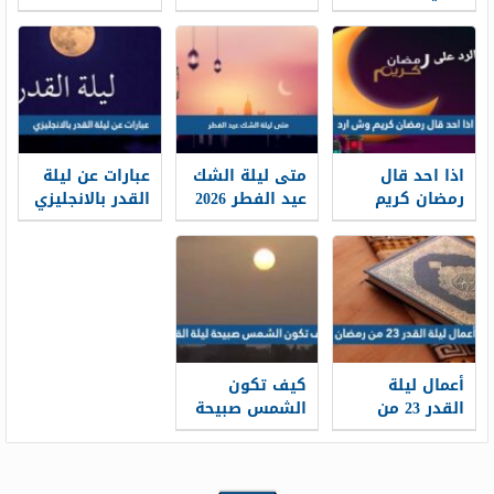
عليك الشهر
وش ارد
وش ارد
اذا احد قال
متى ليلة الشك
عبارات عن ليلة
رمضان كريم
عيد الفطر 2026
القدر بالانجليزي
وش ارد
2026 اقوال عن
رمضان
بالانجليزي
أعمال ليلة
كيف تكون
القدر 23 من
الشمس صبيحة
رمضان مفاتيح
ليلة القدر
الجنان الليلة
الثالثة