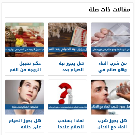
مقالات ذات صلة
من شرب الماء
هل يجوز نية
حكم تقبيل
وهو صائم في
الصيام بعد
الزوجة من الفم
غير رمضان
الفجر
في نهار رمضان
هل يجوز شرب
لماذا يستحب
هل يجوز الصيام
الماء مع الاذان
للصائم عندما
على جنابه
يخاصمه شخص