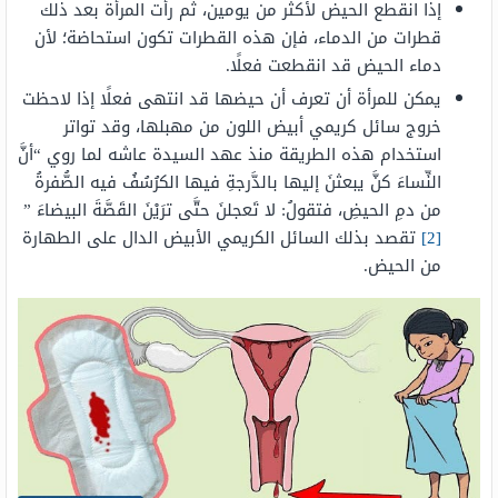
إذا انقطع الحيض لأكثر من يومين، ثم رأت المرأة بعد ذلك
قطرات من الدماء، فإن هذه القطرات تكون استحاضة؛ لأن
دماء الحيض قد انقطعت فعلًا.
يمكن للمرأة أن تعرف أن حيضها قد انتهى فعلًا إذا لاحظت
خروج سائل كريمي أبيض اللون من مهبلها، وقد تواتر
استخدام هذه الطريقة منذ عهد السيدة عاشه لما روي “أنَّ
النِّساءَ كنَّ يبعثنَ إليها بالدَّرجةِ فيها الكرُسُفُ فيه الصُّفرةُ
من دمِ الحيضِ، فتقولُ: لا تَعجلنَ حتَّى ترَيْنَ القَصَّةَ البيضاءَ ”
[2]
تقصد بذلك السائل الكريمي الأبيض الدال على الطهارة
من الحيض.