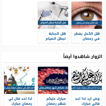
ان يقول اني
صائم
هل الكحل يفطر
هل الجنابة
في رمضان
تبطل الصيام
الزوار شاهدوا أيضاً
وش ارد اذا احد
مبارك عليكم
اذا احد قال لي
قالي مبارك
شهر رمضان
رمضان مبارك