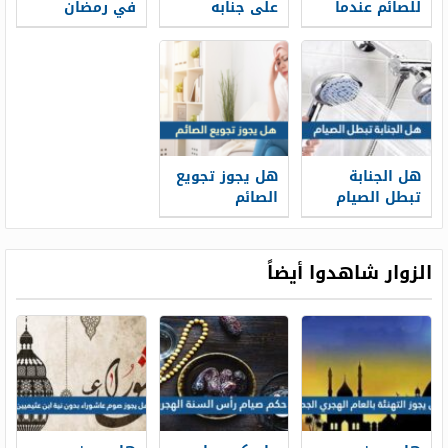
للصائم عندما
على جنابه
في رمضان
يخاصمه شخص
ان يقول اني
صائم
هل الجنابة
هل يجوز تجويع
تبطل الصيام
الصائم
الزوار شاهدوا أيضاً