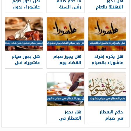
هل يجوز
ما حكم صيام
هل يجوز صوم
التهنئة بالعام
رأس السنة
عاشوراء بدون
الهجري الجديد
الهجرية
نية ابن عثيميين
1448
هل يكره إفراد
هل يجوز صيام
هل يجوز صيام
عاشوراء بالصيام
القضاء يوم
عاشوراء قبل
عاشوراء
قضاء رمضان
حكم الافطار
هل يجوز
في صيام
الافطار في
عاشوراء
صيام عاشوراء