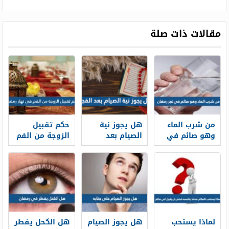
مقالات ذات صلة
من شرب الماء
هل يجوز نية
حكم تقبيل
وهو صائم في
الصيام بعد
الزوجة من الفم
غير رمضان
الفجر
في نهار رمضان
لماذا يستحب
هل يجوز الصيام
هل الكحل يفطر