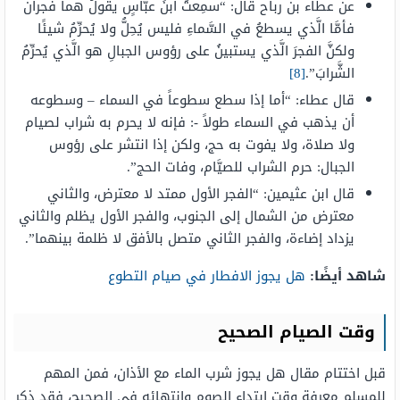
عن عطاء بن رباح قال: “سمِعتُ ابنَ عبَّاسٍ يقولُ هما فجران
فأمَّا الَّذي يسطعُ في السَّماءِ فليس يُحِلُّ ولا يُحرِّمُ شيئًا
ولكنَّ الفجرَ الَّذي يستبينُ على رؤوس الجبالِ هو الَّذي يُحرِّمُ
الشَّرابَ”.
[8]
قال عطاء: “أما إذا سطع سطوعاً في السماء – وسطوعه
أن يذهب في السماء طولاً -: فإنه لا يحرم به شراب لصيام
ولا صلاة، ولا يفوت به حج، ولكن إذا انتشر على رؤوس
الجبال: حرم الشراب للصيَّام، وفات الحج”.
قال ابن عثيمين: “الفجر الأول ممتد لا معترض، والثاني
معترض من الشمال إلى الجنوب، والفجر الأول يظلم والثاني
يزداد إضاءة، والفجر الثاني متصل بالأفق لا ظلمة بينهما”.
شاهد أيضًا:
هل يجوز الافطار في صيام التطوع
وقت الصيام الصحيح
قبل اختتام مقال هل يجوز شرب الماء مع الأذان، فمن المهم
للمسلم معرفة وقت ابتداء الصوم وانتهائه في الصحيح، فقد ذكر