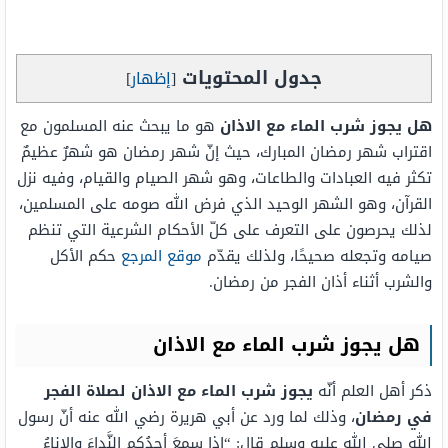
جدول المحتويات
[
إظهار
]
هل يجوز شرب الماء مع الاذان
هو ما يبحث عنه المسلمون مع
اقتراب شهر رمضان المبارك، حيث إنّ شهر رمضان هو شهرٌ عظيمٌ
تكثر فيه العبادات والطاعات، وهو شهر الصيام والقيام، وفيه نزل
القرآن، وهو الشهر الوحيد الذي فرض الله صومه على المسلمين،
لذلك يحرصون على التعرف على كلّ الأحكام الشرعية التي تنظم
صيامه وتجعله صحيحًا، ولذلك يقدّم
موقع المرجع
حكم الأكل
والشرب أثناء أذان الفجر من رمضان.
هل يجوز شرب الماء مع الاذان
ذكر أهل العلم أنّه
يجوز شرب الماء مع الاذان لصلاة الفجر
في رمضان
، وذلك لما ورد عن أبي هريرة رضي الله عنه أنّ رسول
الله صلى الله عليه وسلم قال: “إذا سمِعَ أحدُكم النَّداءَ والإناءُ