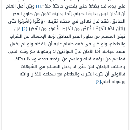
على يَدِهِ، فلا يَضَعْهُ حتى يَقضيَ حاجَتَهُ منهُ”.
[1]
وبيّن أهل العلم
أن الأذان ليس بداية الصيام، إنّما بدايته تكون من طلوع الفجر
الصادق، فقد قال تعالى في محكم تنزيله: {وَكُلُوا وَاشْرَبُوا حَتَّى
يَتَبَيَّنَ لَكُمُ الْخَيْطُ الأَبْيَضُ مِنَ الْخَيْطِ الأَسْوَدِ مِنَ الْفَجْرِ}.
[2]
فإن
تيقن المسلم من طلوع الفجر الصادق لزمه الإمساك عن الشراب
والطعام، ولو كان في فمه طعام عليه أن يلفظه ولو لم يفعل
فسد صيامه، أمّا الأذان فإنّ المؤذنين لا يرفعونه مع وقت الفجر،
فمنهم من يرفعه قبله ومنهم من يرفعه بعده، وهذا يختلف
باختلاف البلدان، لكن حتّى لا يدخل المسلم في الشبهات
فالأولى أن يترك الشراب والطعام مع سماعه للأذان والله
ورسوله أعلم.
[3]