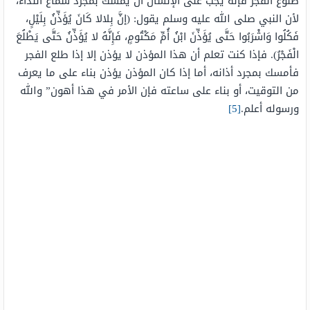
طلوع الفجر فإنه يجب على الإنسان أن يمسك بمجرد سماع النداء،
لأن النبي صلى الله عليه وسلم يقول: (إنَّ بِلالا كَانَ يُؤَذِّنُ بِلَيْلٍ،
فَكُلُوا وَاشْرَبُوا حَتَّى يُؤَذِّنَ ابْنُ أُمِّ مَكْتُومٍ، فَإِنَّهُ لا يُؤَذِّنُ حَتَّى يَطْلُعَ
الْفَجْرُ). فإذا كنت تعلم أن هذا المؤذن لا يؤذن إلا إذا طلع الفجر
فأمسك بمجرد أذانه، أما إذا كان المؤذن يؤذن بناء على ما يعرف
من التوقيت، أو بناء على ساعته فإن الأمر في هذا أهون” والله
ورسوله أعلم.
[5]