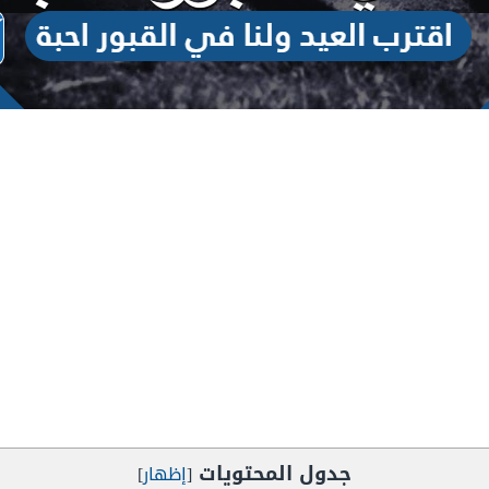
جدول المحتويات
[
إظهار
]