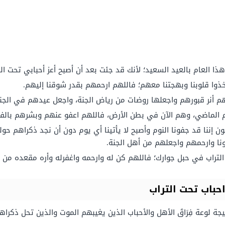
ذا العام بالعيد السعيد؛ لأنك قد جئت بعد أن أصبح أعز أحبابي تحت الت
أخذوا قلوبنا وبهجتنا معهم؛ فاللهم ارحمهم بقدر شوقنا إليهم.
اللهم أنر قبورهم واجعلها روضات من رياض الجنة، واجعل عيدهم في الجن
العام الماضي، وهم الآن في بطن الأرض، فاللهم اعفو عنهم وبشرهم بالف
ون إننا قد جفونا النوم وأصبح لا يأتينا أي يوم دون أن نجد ذكراهم حو
نا وارحمهم واجعلهم من أهل الجنة.
لتراب في حبل جوارك؛ فاللهم كن له وارحمه واغفرله وأره مقعده من ا
احباب تحت التراب
جة لوعة فِرَاقَ الأهل والأحباب الذين يغيبهم الموت والذين تحل ذكرا