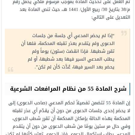
تم العمل على تحديث المادة بموجب مرسوم ملكي يحمل رقم
م/38 بتاريخ 30/ ربيع الأول/ 1441 هـ، حيث تنص المادة بعد
التعديل على التالي:
“إذا لم يحضر المدعي أي جلسة من جلسات
الدعوى ولم يتقدم بعذر تقبله المحكمة، فلها أن
تقرر شطبها. فإذا انقضت (ستون) يوماً ولم
يطلب المدعي السير فيها بعد شطبها، أو لم
يحضر بعد السير فيها، عٌدَّت كأن لم تكن”.
شرح المادة 55 من نظام المرافعات الشرعية
إن المادة 55 تتضمن تفصيلاً لحكم المدعي (صاحب الدعوى) إلى
لا يحضر إحدى جلسات الدعوى من دون أن يقدّم أي عذر تقبله
المحكمة بهذه الحالة بإمكان المحكمة أن تقرر شطب الدعوى،
وفي حال مر ستين يومًا من شطب الدعوى من دون أن يتقدم
المدعي بطلب استكمال الدعوى فإن الدعوى تعتبر كأنها لم تكن،