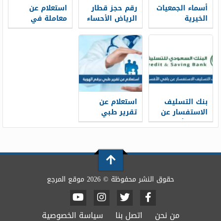
أسماء الجمعيات
رقم حجز قطار
استعلام عن
الخيرية
الرياض الأحساء
معاملة في
المعتمدة في
سار محطة
الامارة الرياض
السعودية
القطار الموحد
برقم الهوية
1448
1448
2026/1448
بنك التسليف
استعلام عن
الاستفسار عن
تقرير طبي
باقي الأقساط
برقم الهوية
برقم الهوية
1448
1448
حقوق النشر محفوظة © 2026 موقع المرجع
من نحن
اتصل بنا
سياسة الخصوصية