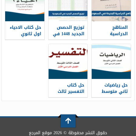
المناهج
توزيع الحصص
حل كتاب الاحياء
الدراسية
الجديد 1448 في
اول ثانوي
الجديدة في
السعودية
مقررات 1448
السعودية 1448
حل رياضيات
حل كتاب
ثاني متوسط
التفسير ثالث
ف1 1448
متوسط ف1
1448
حقوق النشر محفوظة © 2026 موقع المرجع