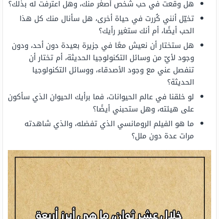
هل وقعت في حب شخص أصغر منك، وهل اعترفت له بذلك؟
تخيّل أنني كُررت في حياة أخرى، هل سأنال منك كل هذا
الحب أيضًا، أم أنك ستغير رأيك؟
هل ستختار أن نعيش معًا في جزيرة بعيدة دون أحد، ودون
وجود لأيّ من وسائل التكنولوجيا الحديثة، أم تختار أن
تنفصل عني مع وجود الأصدقاء، ووسائل التكنولوجيا
الحديثة؟
لو خلقنا في عالم الحيوانات، فما برأيك الحيوان الذي سأكون
على هيئته، وهل ستحبني أيضًا؟
ما هو الفيلم الرومانسي الذي تفضله، والذي شاهدته
مرات عدة دون ملل؟