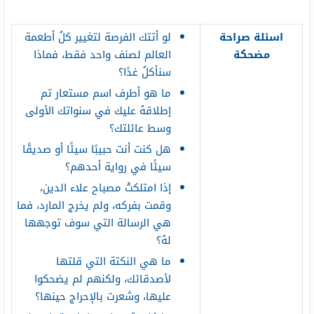
اسئلة صراحة
لو أتتك الفرصة لتغيير كلُ أطعمة
مضحكة
العالم لصنف واحد فقط، فماذا
سنأكلُ غدًا؟
ما هو أطرف اسم مستعار تم
إطلاقهُ عليك في سنواتك الأولى
وسط عائلتك؟
هل كنت أنت حبيبًا سيئًا أو صديقًا
سيئًا في رواية أحدهم؟
إذا امتلكتْ مصباح علاء الدين،
وقمت بفركه، ولم يخرج المارد، فما
هي الرسالة التي سوف توجهها
لهُ؟
ما هي النكتة التي قلتها
لأصدقائك، ولكنهم لم يضحكوا
عليها، وشعرت بالإحراج حينها؟