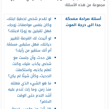
مجموعة من هذه الأسئلة:
أسئلة صراحة مضحكة
لو تقدم شخص لخطبةِ ابنتك،
جدا الى درجة الموت
وكان بنفسِ مواصفات زوجك،
فهل تقبلين بهِ زوجًا لابنتك؟
لو أتيحت لك الفرصة لتغيير
ديانتك، فهل ستبقى مسلمًا،
أم أنك ستغير من رأيك؟
هل حدث، وأن جلست مع
شخص يكذب عليك، وكنت
تعلم بكذبه، واستكملت
الحديث، وكأن شيئًا لم يكن؟
ما هو الشيء الذي فعلته
منذ زمن، وما زلت تندم عليه
أشد الندم حتى الوقت
الحاضر؟
هل أنت من مؤديي خدمة