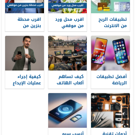
تطبيقات الربح
اقرب محل ورد
اقرب محطة
من الانترنت
من موقعي
بنزين من
مناسبة للاعبين
موقعي الان
في مصر
أفضل تطبيقات
كيف تساهم
كيفية إجراء
الرياضة
ألعاب الهاتف
عمليات الإيداع
لمستخدمي
المحمول في
والسحب عبر
الهواتف
تطوير الرياضات
تطبيق Melbet
المحمولة في
الإلكترونية في
خطوة بخطوة
2026
الدول النامية
أدوات تقنية
أنسب سيم