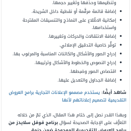
وتنظيمها وحذفها وتغيير حجمها.
إضافة قائمة مرقَّمة أو نقطية داخل الشريحة.
إمكانية الاطّلاع على النماذج والتنسيقات المقترحة
واستخدامها.
إضافة الانتقالات والحركات وتغييرها.
توفُّر خاصية التدقيق الإملائي.
إدراج الصور والأشكال والكائنات المناسبة والمرغوب بها.
إدراج النصوص والخطوط والأشكال وترتيبها.
اقتصاص الصور وضبطها.
إضافة الجداول والتعديل عليها.
شاهد أيضًّا:
يستخدم مصممو الإعلانات التجارية برامج العروض
التقديمية لتصميم إعلاناتهم لأنها
وبهذا القدر نصل إلى ختام هذا المقال، الذي تمّ من خلاله
التعرُّف على الإجابة الصحيحة لسؤال
برنامج قوقل سلايدز من
برامج العروض التقديمية الموجودة ضمن حزمة