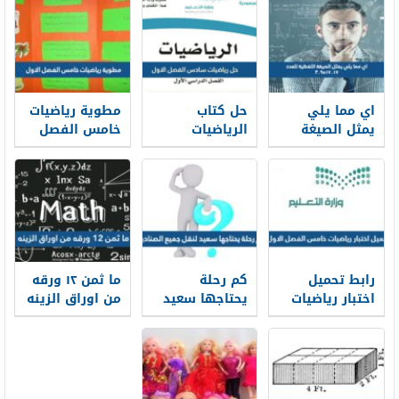
اي مما يلي
حل كتاب
مطوية رياضيات
يمثل الصيغة
الرياضيات
خامس الفصل
اللفظية للعدد
سادس الفصل
الاول 1447
٣٠٩٥١٧٠١٧
الاول 1447
رابط تحميل
كم رحلة
ما ثمن ١٢ ورقه
اختبار رياضيات
يحتاجها سعيد
من اوراق الزينه
خامس الفصل
لنقل جميع
الاول 1447
الصناديق