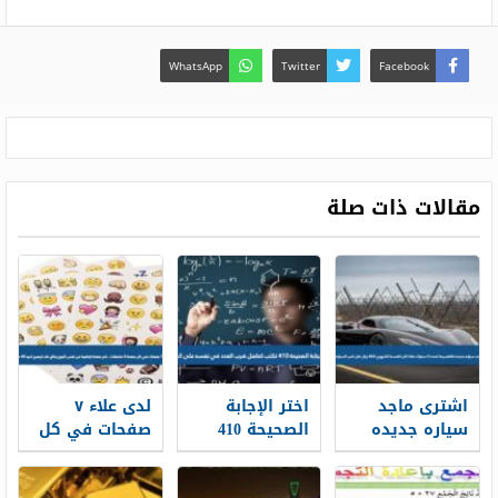
WhatsApp
Twitter
Facebook
مقالات ذات صلة
اشترى ماجد
اختر الإجابة
لدى علاء ٧
سياره جديده
الصحيحة 410
صفحات في كل
بالتقسيط لمده
تكتب كحاصل
صفحة ٥
5 سنوات فاذا
ضرب العدد في
ملصقات ، كم