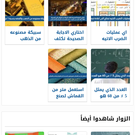
كان القسط
نفسه على
صفحة إضافية
الشهري 850
الصورة
من نفس النوع
ريال فان ثمن
يحتاج علاء
السياره يساوي
ليصبح لديه ٤٥
ملصقًا ؟
اي عمليات
اختاري الاجابة
سبيكة مصنوعه
الضرب الاتيه
الصحيحة تكلف
من الذهب
تحتاج الى اعادة
الرحلة من
والفضه بنسبة
تجميع
الرياض الي
1 غرام
المدينة 389 ريالا
للشخص الواحد
فما تكلفة هذه
الرحلة ل4
اشخاص
العدد الذي يمثل
استعمل متر من
5 ٪ من 60 هو
القماش لصنع
العدد 3
رايتين للمدرسة
كم تحتاج كل
راية من
الزوار شاهدوا أيضاً
القماش