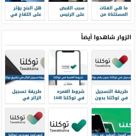
ما هي الفئات
سبب القبض
هل البنج يؤثر
المستثناة من
على الرئيس
على اللقاح في
لقاح كورونا
التنفيذي
التخدير العام
لشركة فايزر
والموضعي
الأمريكية
الزوار شاهدوا أيضاً
طريقة التسجيل
شروط العمره
طريقة تسجيل
في توكلنا بدون
في توكلنا 1448
الزائر في
رقم جوال 1448
الجديدة
تطبيق توكلنا
1448