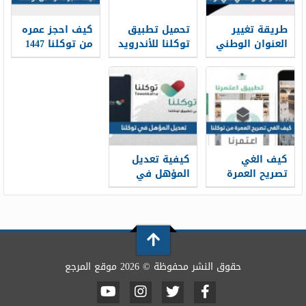
طريقة تغيير
تحميل تطبيق
كيف احجز عمره
العنوان الوطني
توكلنا للأندرويد
من توكلنا 1447
في توكلنا 1448
والآيفون
كيف الغي
كيفية تعديل
تصريح العمرة
المؤهل في
من توكلنا 2026
توكلنا 2026 –
1447
حقوق النشر محفوظة © 2026 موقع المرجع