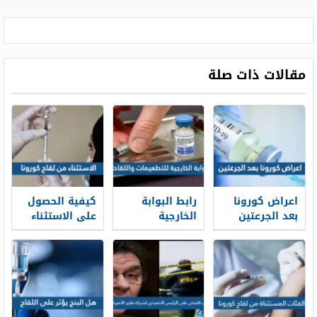
مقالات ذات صلة
اعراض كورونا
رابط البوابة
كيفية الحصول
بعد الجرعتين
الخارجية
على الاستثناء
للتطعيمات
من لقاح كورونا
eservices.moh
في السعودية
2022