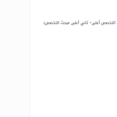
سلامية + تاريخ الأردن) تقسيم 20 + (الرياضيات + أعلى مبحث التخصص أعلى+ ثاني أعلى مبحث التخصص)