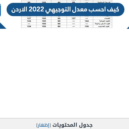
جدول المحتويات
[
إظهار
]