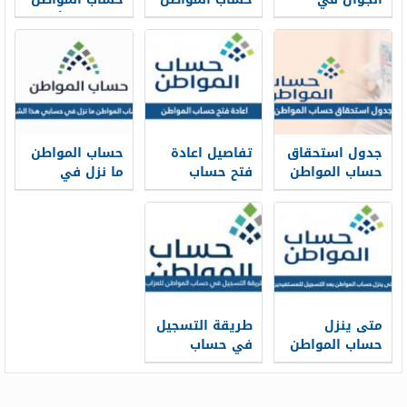
حساب المواطن
في بنك
في بنك الأهلي
بالخطوات 1448
الراجحي 1448
1448
جدول استحقاق
تفاصيل اعادة
حساب المواطن
حساب المواطن
فتح حساب
ما نزل في
1448 pdf
المواطن
حسابي هذا
للسعوديين بعد
الشهر 1448
الأمر الملكي
1448
متى ينزل
طريقة التسجيل
حساب المواطن
في حساب
بعد التسجيل
المواطن للعزاب
للمستفيدين
1448 وشروطه
1448