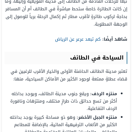
تبعاً للرحلات القادمة من الطائف إلى مدينة القويعية وإليها، وما
إن كانت الطائرة خاصة ستحط مباشرةً في الطائف أم أن المسافر
بحاجة لركوب طائرةٍ لأقرب مطار ثم إكمال الرحلة برياً للوصول إلى
الوجهة المطلوبة.
شاهد أيضًا:
كم تبعد عرعر عن الرياض
السياحة في الطائف
تعتبر مدينة الطائف الحاضنة الأولى والخيار الأقرب للرغبين في
قضاء عطلةٍ ممتعة لوجود الكثير من الأماكن السياحية، منها:
منتزه الردف:
ويقع جنوب مدينة الطائف، ويوجد بداخله
أكثر من تسع حدائق ذات طرازٍ مختلف، ومنتزهات ونافورة
الردف التفاعلية.
منتزه الجبل الأخضر:
وهو ذو مساحة كبيرة يوجد بداخله
الكثير من الألعاب الترفيهية المائية، بالإضافة للمطاعم