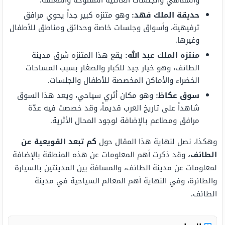
والمقاهي والجلسات العائلية المفتوحة والمغلقة.
حديقة الملك فهد:
وهو متنزه كبير جداً يحوي مرافق
ترفيهية، وأسواق وجلسات خاصة وحدائق ومناطق للأطفال
وغيرها.
منتزه الملك عبد الله:
يقع هذا المتنزه شرق مدينة
الطائف، وهو خيار جيد للكبار والصغار بسبب المساحات
الخضراء والأماكن المخصصة للأطفال والجلسات.
سوق عكاظ:
وهو مكان أثري سياحي، ويعد هذا السوق
شاهداً على تاريخ العرب قديماً، وقد خصصت فيه عدّة
مرافق ومطاعم بالإضافة لوجود المحال الأثرية.
وهكذا، نصل لنهاية هذا المقال حول
كم تبعد القويعية عن
الطائف،
وقد ذكرت أهم المعلومات عن هذه المنطقة بالإضافة
لمعلومات عن مدينة الطائف، والمسافة بين المدينتين بالسيارة
والطائرة، وفي النهاية أهم المعالم السياحية في مدينة
الطائف.