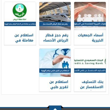
أسماء الجمعيات
رقم حجز قطار
استعلام عن
الخيرية
الرياض الأحساء
معاملة في
المعتمدة في
سار محطة
الامارة الرياض
السعودية
القطار الموحد
برقم الهوية
1448
1448
2026/1448
بنك التسليف
استعلام عن
الاستفسار عن
تقرير طبي
باقي الأقساط
برقم الهوية
برقم الهوية
1448
1448