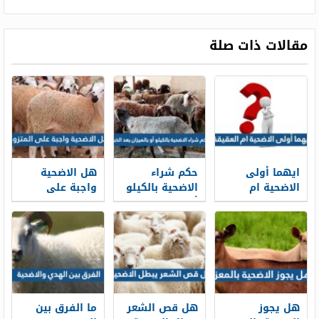
مقالات ذات صلة
ايهما أولى
حكم شراء
هل الاضحية
الاضحية ام
الاضحية بالكيلو
واجبة على
العقيقة وهل
أو بالميزان بعد
المتزوج
يجوز الجمع
الذبح
بينهما
هل يجوز
هل قص الشعر
ما الفرق بين