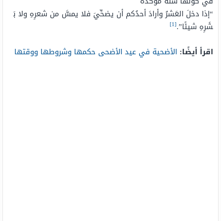
في كونها سنة مؤكدة
“
إذا
دخلَ
العَشرُ
وأرادَ
أحدُكم
أن
يضحِّيَ
فلا
يمسَّ
من
شعرِهِ
ولا
بَ
[1]
شَرِهِ
شيئًا”.
اقرأ أيضًا:
الأضحية في عيد الأضحى حكمها وشروطها ووقتها