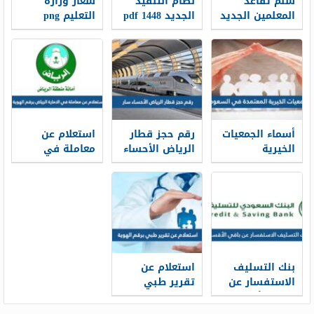
سلم تقاعد
نظام التنفيذ
شعار وزارة
المعلمين الجديد
الجديد 1448 pdf
التعليم png
1448
الجديد 1448
أسماء الجمعيات
رقم حجز قطار
استعلام عن
الخيرية
الرياض الأحساء
معاملة في
المعتمدة في
سار محطة
الامارة الرياض
السعودية
القطار الموحد
برقم الهوية
1448
1448
2026/1448
بنك التسليف
استعلام عن
الاستفسار عن
تقرير طبي
باقي الأقساط
برقم الهوية
برقم الهوية
1448