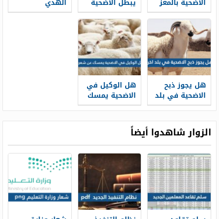
الاضحية بالمعز
يبطل الاضحية
الهدي
والاضحية
هل يجوز ذبح
هل الوكيل في
الاضحية في بلد
الاضحية يمسك
اخر
عن شعره
الزوار شاهدوا أيضاً