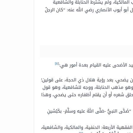
لمالكية، ولم يشترط الحنابلة والشافعية
أبو أيوب الأنصاري رضي الله عنه: “كان الرجلُ
[6]
يد الأضحى عليه القيام بعدة أمور هي:
ن يضحي، بعد رؤية هلال ذي الحجة، على قولين؛
 وهو مذهب الحنابلة، ووجه للشافعية، وهو قول
ن يحلق شعره أو أن يقلم أظفاره حتى يضحي، وهذا
النبيُّ -صَلَّى اللهُ عليه وسلَّمَ- بكَبْشينِ
هية الأربعة: الحنفية، والمالكية، والشافعية،