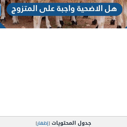
جدول المحتويات
[
إظهار
]