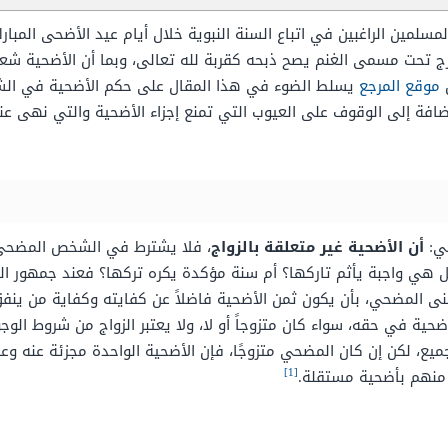
لمسلمين الراغبين في اتباع السنة النبوية خلال أيام عيد الأضحى الم
ندرج تحت مسمى الغنم يصح ذبحه كقربة لله تعالى، وبما أن الأضحية ش
ن
موقع المرجع
يسلط الضوء في هذا المقال على حكم الأضحية في الشر
إضافة إلى الوقوف على العيوب التي تمنع إجزاء الأضحية والتي نهى ع
هي:
أن الأضحية غير متعلقة بالزواج
، فلا يشترط في الشخص المضحي أن
هل هي واجبة يأثم تاركها؟ أم سنة مؤكدة يكره تركها؟ فعند جمهور ا
ى المضحي، بأن يكون ثمن الأضحية فاضلاً عن كفايته وكفاية من ينفق
ضحية في حقه، سواء كان متزوجاً أو لا، ولا يعتبر الزواج من شروط الو
لجميع، لكن إن كان المضحي متزوجًا، فإن الأضحية الواحدة مجزئة عنه و
[1]
منهم بأضحية مستقلة.