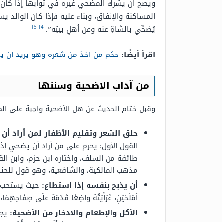
ويصح أن يشرك المضحي غيره في ثوابها إذا كان من
المساكنة والإنفاق، وبناء عليه فإذا كان الوالد ي
[5]
[4]
يُضحِّي بالشاةِ عنه وعن أهلِ بيتِه”.
اقرأ أيضًا:
حكم من اخذ من شعره وهو يريد ان 
من آداب الاضحية وسننها
وقبل ختام الحديث عن هل الأضحية واجبة على المت
حلق الشعر وتقليم الأظفار لمن أراد أن
القول الأول: يحرم على من أراد أن يضحي إ
طائفة من السلف، واختاره ابن حزم، وابن الق
مذهب المالكية، والشافعية، وهو قول للحناب
أن يذبح بنفسه إذا استطاع:
حيث يستحب أن ي
أمْلَحَيْنِ، فَرَأَيْتُهُ واضِعًا قَدَمَهُ علَى صِفَاحِهِمَا، 
الأكل والإطعام والادخار من الأضحية:
يجو