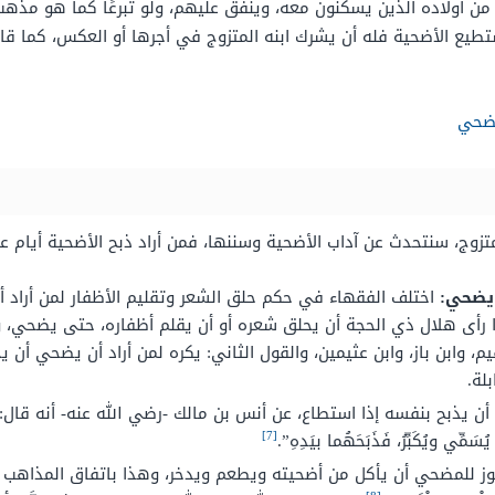
 أولاده الذين يسكنون معه، وينفق عليهم، ولو تبرعًا كما هو مذهب ا
ستطيع الأضحية فله أن يشرك ابنه المتزوج في أجرها أو العكس، كما قال 
يضحي
زوج، سنتحدث عن آداب الأضحية وسننها، فمن أراد ذبح الأضحية أيام ع
 يضحي:
اختلف الفقهاء في حكم حلق الشعر وتقليم الأظفار لمن أراد أ
ذا رأى هلال ذي الحجة أن يحلق شعره أو أن يقلم أظفاره، حتى يضحي،
يم، وابن باز، وابن عثيمين، والقول الثاني: يكره لمن أراد أن يضحي أ
لة.
ذبح بنفسه إذا استطاع، عن أنس بن مالك -رضي الله عنه- أنه قال: “ضَحَّى 
[7]
يُسَمِّي ويُكَبِّرُ، فَذَبَحَهُما بيَدِهِ”.
ز للمضحي أن يأكل من أضحيته ويطعم ويدخر، وهذا باتفاق المذاهب الفق