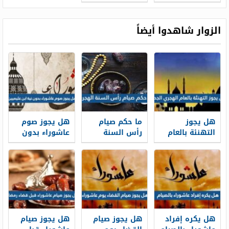
اخر
عن شعره
الزوار شاهدوا أيضاً
هل يجوز
ما حكم صيام
هل يجوز صوم
التهنئة بالعام
رأس السنة
عاشوراء بدون
الهجري الجديد
الهجرية
نية ابن عثيميين
1448
هل يكره إفراد
هل يجوز صيام
هل يجوز صيام