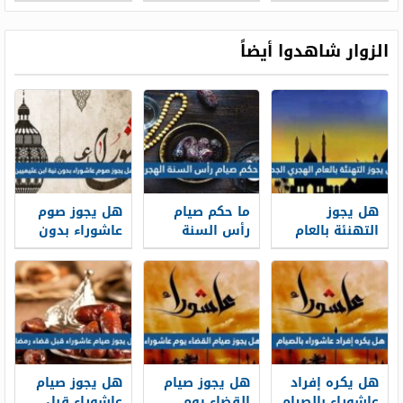
الأضحية مع الأب
الزوار شاهدوا أيضاً
هل يجوز
ما حكم صيام
هل يجوز صوم
التهنئة بالعام
رأس السنة
عاشوراء بدون
الهجري الجديد
الهجرية
نية ابن عثيميين
1448
هل يكره إفراد
هل يجوز صيام
هل يجوز صيام
عاشوراء بالصيام
القضاء يوم
عاشوراء قبل