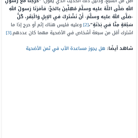
أقل من السبع، ودليل ذلك الحديث الذي يقول:
“خَرَجْنَا مع رَسولِ
اللهِ صَلَّى اللَّهُ عليه وسلَّمَ مُهِلِّينَ بالحَجِّ: فأمَرَنَا رَسولُ اللهِ
-صَلَّى اللهُ عليه وسلَّمَ- أَنْ نَشْتَرِكَ في الإبِلِ وَالْبَقَرِ، كُلُّ
سَبْعَةٍ مِنَّا في بَدَنَةٍ”،
[2]
وعليه فليس هناك إثم أو حرج إذا ما
اشترك أقل من سبعة أشخاص في الأضحية مهما كان عددهم.
[3]
شاهد أيضًا:
هل يجوز مساعدة الأب في ثمن الأضحية