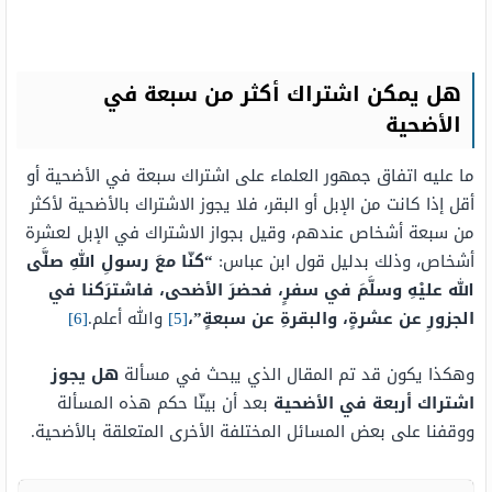
هل يمكن اشتراك أكثر من سبعة في
الأضحية
ما عليه اتفاق جمهور العلماء على اشتراك سبعة في الأضحية أو
أقل إذا كانت من الإبل أو البقر، فلا يجوز الاشتراك بالأضحية لأكثر
من سبعة أشخاص عندهم، وقيل بجواز الاشتراك في الإبل لعشرة
أشخاص، وذلك بدليل قول ابن عباس:
“كنّا معَ رسولِ اللهِ صلَّى
الله عليْهِ وسلَّمَ في سفرٍ، فحضرَ الأضحى، فاشترَكنا في
الجزورِ عن عشرةٍ، والبقرةِ عن سبعةٍ”،
[5]
والله أعلم.
[6]
وهكذا يكون قد تم المقال الذي يبحث في مسألة
هل يجوز
اشتراك أربعة في الأضحية
بعد أن بينّا حكم هذه المسألة
ووقفنا على بعض المسائل المختلفة الأخرى المتعلقة بالأضحية.