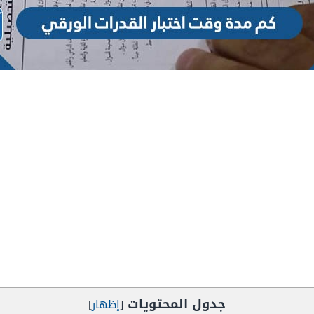
جدول المحتويات
[
إظهار
]