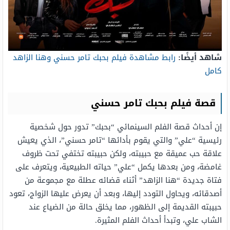
شاهد أيضًا:
رابط مشاهدة فيلم بحبك تامر حسني وهنا الزاهد
كامل
قصة فيلم بحبك تامر حسني
إن أحداث قصة الفلم السينمائي “بحبك” تدور حول شخصية
رئيسية “علي” والتي يقوم بأدائها “تامر حسني”، الذي يعيش
علاقة حب عميقة مع حبيبته، ولكن حبيبته تختفي تحت ظروف
غامضة، ومن بعدها يكمل “علي” حياته الطبيعية، ويتعرف على
فتاة جديدة “هنا الزاهد” أثناء قضائه عطلة مع مجموعة من
أصدقائه، ويحاول التودد إليها، وبعد أن يعرض عليها الزواج، تعود
حبيبته القديمة إلى الظهور، مما يخلق حالة من الضياع عند
الشاب علي، وتبدأ أحداث الفلم المثيرة.