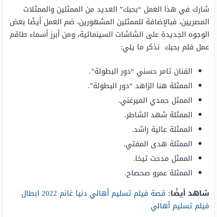
شارك في هذا العمل “بحبك” العديد من الممثلين والممثلات
المصريين، فبالإضافة للممثلين المشهورين، ضم العمل أيضًا بعض
الوجوه الجديدة على الشاشات السينمائية، ومن أبرز أسماء طاقم
عمل فلم بحبك نذكر ما يلي:
الفنان تامر حسني “دور البطولة”.
الممثلة هنا الزاهد “دور البطولة”.
الممثل حمدي الميرغني.
الممثلة شهد الشاطر.
الممثلة عالية راشد.
الممثلة هدى المفتي.
الممثل مدحت تيخا.
الممثلة عمرو صحصاح.
شاهد أيضًا:
قصة فيلم تسليم أهالي دنيا غانم 2022 ابطال
فيلم تسليم أهالي