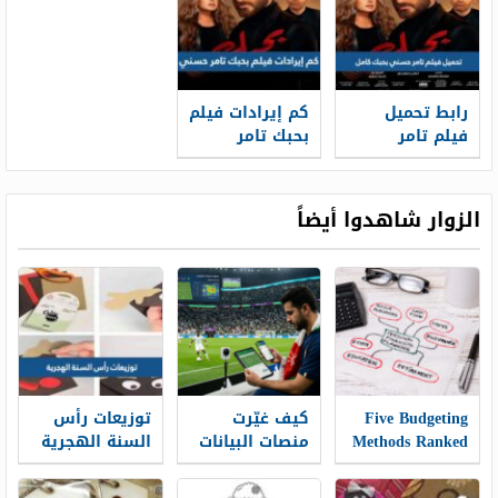
رابط تحميل
كم إيرادات فيلم
فيلم تامر
بحبك تامر
حسني بحبك
حسني 2022
كامل بجودة
عالية
الزوار شاهدوا أيضاً
Five Budgeting
كيف غيّرت
توزيعات رأس
Methods Ranked
منصات البيانات
السنة الهجرية
for Recreational
الرياضية طريقة
1448 جاهزة
Spenders and
متابعة
للطباعة