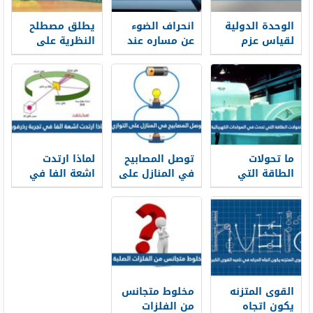
الوحدة الدولية
انحراف الضوء
يطلق مصطلح
لقياس عزم
عن مساره عند
النظرية على
القوة هي
انتقاله بين
التفسير الذي
وسطين
تدعمه بقوة
شفافين
نتائج التجارب
مختلفين يسمى
العملية
ما تحولات
توصل المصابيح
لماذا ارتدت
الطاقة التي
في المنازل على
اشعة الفا في
تحدث في
التوازي
تجربة رذرفورد
المولدات
الكهربائية ؟
القوى المتزنه
مخلوط متجانس
يكون اتجاه
من الفلزات