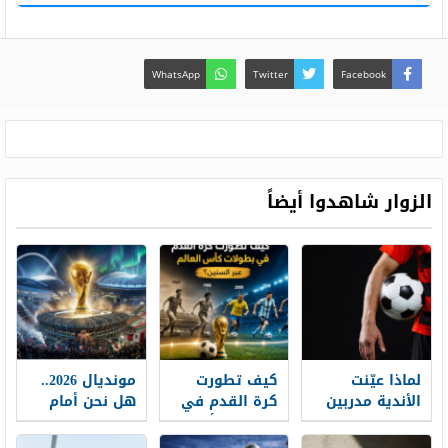
WhatsApp
Twitter
Facebook
الزوار شاهدوا أيضاً
لماذا عيّنت
كيف تطورت
مونديال 2026..
الأندية مدربين
كرة القدم في
هل نحن أمام
للكرات الثابتة
بطولات كأس
ثورة حقيقية
العالم عبر
في تاريخ كأس