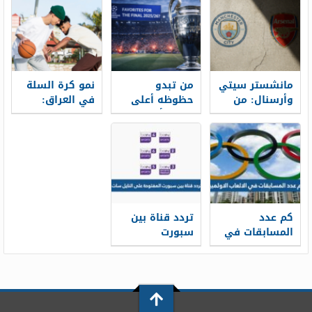
السنين؟
العالم؟
مانشستر سيتي
من تبدو
نمو كرة السلة
وأرسنال: من
حظوظه أعلى
في العراق:
سيفوز بلقب
لرفع كأس
هيكل الدوري
الدوري
دوري الأبطال
والاستثمارات
الإنجليزي في
هذا الموسم؟
وأكاديميات
2025-2026؟
الشباب
كم عدد
تردد قناة بين
المسابقات في
سبورت
الالعاب
المفتوحة على
الاولمبية
النايل سات 2026