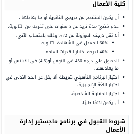
كلیة الأعمال
أن یكون المتقدم من خریجي الثانویة أو ما یعادلھا .
عدم مُضيّ مدة تزيد عن 5 سنوات على تخرجه من الثانویة.
ألا تقل درجته الموزونة عن 72% وذلك باحتساب الآتي:
60% للمعدل في الشھادة الثانویة.
40% لدرجة اختبار القدرات العامة.
الحصول على درجة 450 في التوفل أو(4.5) في الآیلتس أو
ما یعادلھما.
اجتیاز البرنامج التأھیلي شریطة ألا یقل عن الحد الأدنى في
اختبار اللغة الإنجلیزیة.
اجتياز المقابلة الشخصية.
أن يكون لائقًا طبيًا.
شروط القبول في برنامج ماجستير إدارة
الأعمال