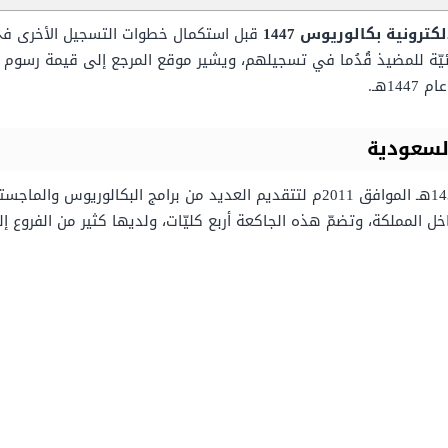
رونية بكالوريوس 1447
قبل استكمال خطوات التسجيل الأخرى في 
يّة للمضيذ قُدُما في تسجيلهم، ويشير موقع المرجع إلى قيمة رسوم الج
1هـ.
السعودية
تمّ تأسيس الجامعة الإلكترونيّة السعوديّة عام 1432هـ الموافق 2011م لتتقديم العديد م
المملكة، وتضمّ هذه الجاكعة أربع كليّات، ولديها كثير من الفروع إل