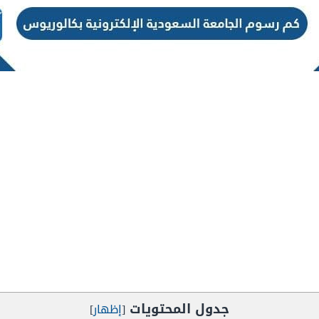
جدول المحتويات
[
إظهار
]