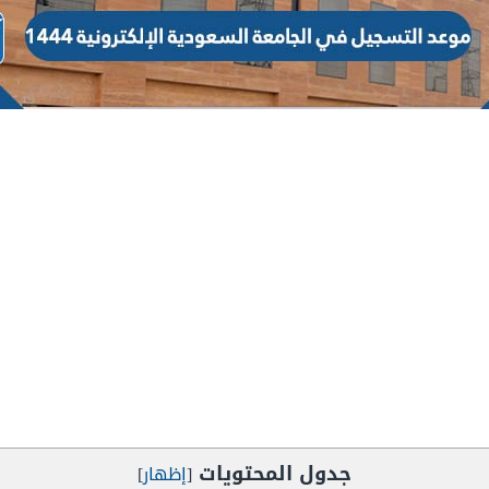
جدول المحتويات
[
إظهار
]