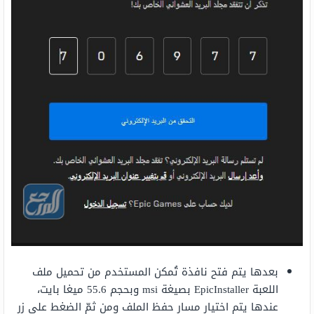
بعدها يتم فتح نافذة تُمكن المستخدم من تحميل ملف
اللعبة EpicInstaller بصيغة msi وبحجم 55.6 ميغا بايت،
عندها يتم اختيار مسار حفظ الملف ومن ثمّ الضغط على زر