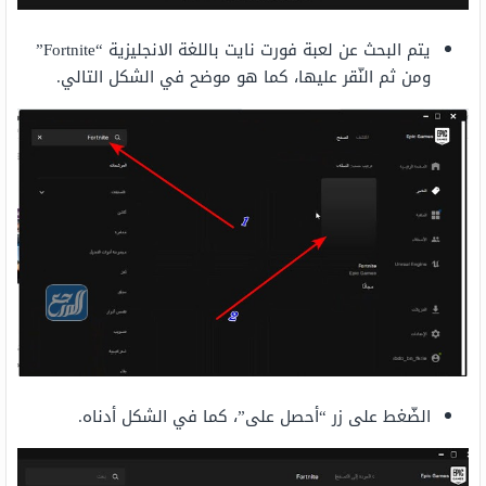
يتم البحث عن لعبة فورت نايت باللغة الانجليزية “Fortnite”
ومن ثم النّقر عليها، كما هو موضح في الشكل التالي.
الضّغط على زر “أحصل على”، كما في الشكل أدناه.