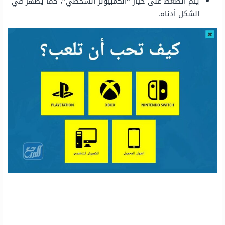
يتم الضّغط على خيار “الكمبيوتر الشخصي”، كما يظهر في
الشكل أدناه.