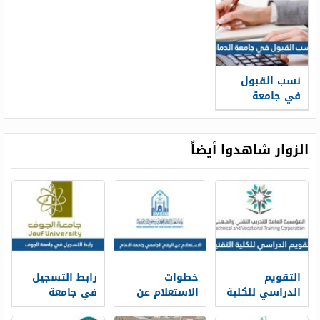
نسب القبول
في جامعة
الدمام 1447
الزوار شاهدوا أيضاً
التقويم
خطوات
رابط التسجيل
الدراسي للكلية
الاستعلام عن
في جامعة
التقنية 1448
الرقم الجامعي
الجوف 1448