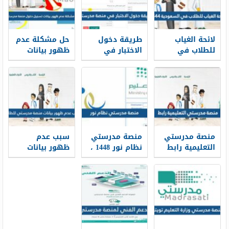
لائحة الغياب
طريقة دخول
حل مشكلة عدم
للطلاب في
الاختبار في
ظهور بيانات
السعودية 1448
منصة مدرستي
تسجيل دخول
1448
منصة مدرستي
منصة مدرستي
منصة مدرستي
سبب عدم
التعليمية رابط
نظام نور 1448 ،
ظهور بيانات
دخول مباشر
شرح تسجيل
منصة مدرستي
1448
دخول منصة
للطلاب
مدرستي عبر
نظام نور