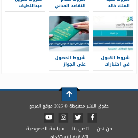
الملك خالد
التقاعد المدني
عبداللطيف
العسكرية
الجديد 1448
جميل 1448
للثانوية 1448
شروط القبول
شروط الحصول
في اختبارات
على الجواز
كفايات
السعودي لغير
المعلمين
السعوديين 1448
للرخصة المهنية
1448
حقوق النشر محفوظة © 2026 موقع المرجع
من نحن
اتصل بنا
سياسة الخصوصية
اتفاقية الاستخدام