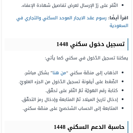
النّقر على زرّ الإرسال لعرض تفاصيل شهادة الإعفاء.
اقرأ أيضًا:
رسوم عقد الايجار الموحد السكني والتجاري في
السعودية
تسجيل دخول سكني 1448
يمكننا تسجيل الدّخول في سكني كما يأتي:
الذهاب إلى منصّة سكني “
من هنا
” بشكل مباشر.
الضّغط على أيقونة تسجيل الدّخول من الجزء العلويّ.
كتابة رقم الهويّة ثمّ النّقر على تحقّق.
إدخال تاريخ الميلاد ثمّ المتابعة وإدخال رمز التحقّق.
المتابعة إلى الحساب الشخصيّ على منصّة سكني.
حاسبة الدعم السكني 1448