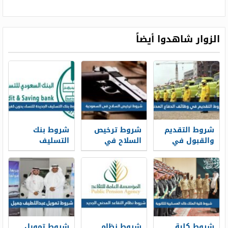
الزوار شاهدوا أيضاً
شروط التقديم
شروط ترخيص
شروط بنك
والقبول في
السلاح في
التسليف
وظائف الدفاع
السعودية 1448
الجديدة 1448
المدني 1448
للنساء بدون
كفيل
شروط كلية
شروط نظام
شروط تمويل