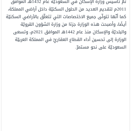
تمّ تأسيس وزارة الإسكان في السعوديّة عام 1432هـ الموافق
2011م لتقديم العديد من الحلول السكنيّة داخل أراضي المملكة،
كما أنّها تتولّى جميع الاختصاصات التي تتعلّق بالأراضي السكنيّة
أيضًا، وأصبحت هذه الوزارة جزءًا من وزارة الشؤون القرويّة
والبلديّة والإسكان منذ عام 1442هـ الموافق 2021م، وتسعى
الوزارة إلى تحسين أداء القطاع العقاريّ في المملكة العربيّة
السعوديّة على نحو مستمرّ.