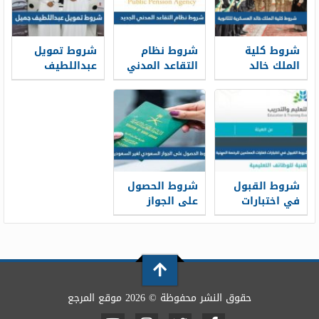
شروط كلية
شروط نظام
شروط تمويل
الملك خالد
التقاعد المدني
عبداللطيف
العسكرية
الجديد 1448
جميل 1448
للثانوية 1448
شروط القبول
شروط الحصول
في اختبارات
على الجواز
كفايات
السعودي لغير
المعلمين
السعوديين 1448
للرخصة المهنية
1448
حقوق النشر محفوظة © 2026 موقع المرجع