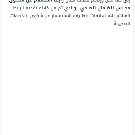
إلى هنا نصل وإياكم لنهاية مقال
رابـط استـعلام عن شكـوى
مجـلس الضـمان الصـحي
، والذي تم من خلاله تقديم الرابط
المباشر للاستعلامات، وطريقة الاستفسار عن شكوى بالخطوات
الصحيحة.