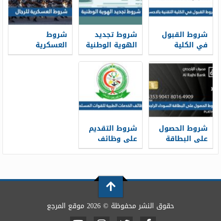
شروط القبول
شروط تجديد
شروط
في الكلية
الهوية الوطنية
العسكرية
التقنية بالاحساء
1448 قبل
للرجال 1448
1448 ونسب
انتهائها
القبول
شروط الحصول
شروط التقديم
على البطاقة
على وظائف
السوداء
الخدمات الطبية
الراجحي 1448
للقوات
المسلحة 1448
حقوق النشر محفوظة © 2026 موقع المرجع