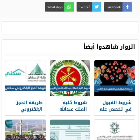
WhatsApp
Twitter
Facebook
الزوار شاهدوا أيضاً
شروط القبول
شروط كلية
طريقة الحجز
في تخصص علم
الملك عبدالله
الإلكتروني
النفس ونسب
للدفاع الجوي
سكني 1448
القبول 1448
1448 ونسب
وشروط الحجز
القبول