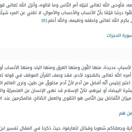
أوحى الله تعالى لنبيّه أمر النّاس وما قالوه، وأنزل الله تعالى قوله 
وا درسًا قيّمًا بأنّ الأنساب والأحساب والأموال، لا تغني عن المرء شيئً
بكرم الله تعالى ولطفه ونعيمه، والله أعلم.
[8]
ورة الحجرات
 لأسبابٍ عديدة، منها اللّون ومنها العرق ومنها البلد ومنها الأنساب أو 
له تعالى بالسّجود لآدم، فقد وصف القرآن الموقف في قوله تعالى: {قَالَ مَا مَنَ
عتبر إبليس أنّه أفضل من آدم لأنّ آدم مخلوقٌ من طين، ونرى العالم ال
لبشرة البيضاء أو غيرهم، لكنّ الإسلام قد نهى الإنسان عن العنصريّة وال
ميزان التّفاضل بين النّاس هو التقوى والعمل الصّالح، فالمكرمين عند الل
من هم
ية وجعلناكم شعوبا وقبائل لتعارفوا، حيث ذكرنا في المقال تفسير ابن ك