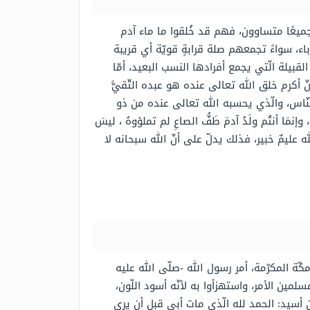
جميعًا متساوون، فهم قد خُلقوا ما ماء آدم
اء، سواءً تجمعهم صلة قرابةٍ قويّة أي قريبة
قبيلة الّتي يجمع أفرادها النسب البعيد، أمّا
كرم خلق الله تعالى عنده هو عبده التّقيًّ
النّاس، والّذي يحسبه الله تعالى عنده من ذو
َا أنتُم ولَدُ آدمَ طَفُّ الصاعِ لم تملؤوهُ ، ليسَ
 عليمٌ خبير، فذلك يدلّ على أنّ الله سبحانه لا
ّة المكرّمة، أمر رسول الله -صلّى الله عليه
مين الأمر، واستهزأوا به لأنّه أسود اللّون،
ن أسيد: الحمد لله الّذي مات أبي قبل أن يرى