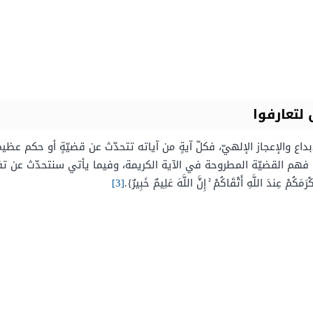
لتعارفوا
إبداع والإعجاز الإلهيّ، فكلّ آيةٍ من آياته تتحدّث عن قضيّةٍ أو حكم عظي
لقضيّة المطروحة في الآية الكريمة، وفيما يأتي سنتحدّث عن تفسير قوله تعالى
رَمَكُمْ عِندَ اللَّهِ أَتْقَاكُمْ ۚ إِنَّ اللَّهَ عَلِيمٌ خَبِيرٌ}.
[3]