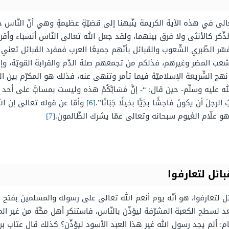
الى في هذه الآية الكريمة ينّبهنا إلى قضيّةٍ عظيمةٍ وهي أنّ النّاس 
ذّكر كالأنثى ولا فرق بينهما، ولقد جعل الله تعالى النّاس أنسباء وأقرب
ّر الطّبري الشّعوب والقبائل بأنّهم جميعًا العرب فمفرد القبائل تعني ال
المضر وغيرهم، فذلكم من تجمعهم صلة الدّم والقرابة القويّة، وإنّ أ
ع نهج الشّريعة الإسلاميّة فيما تأمر وتنهى عنه، فذلك هو المكرّم بين 
ليه وسلّم- حين قال: “- إنَّ مَسَابَّكُمْ هذه وليست بمسابَّ على أحد ، وإنم
رجلَ أن يكونَ فاحِشًا بذِيًّا بخيلًا جَبَانًا”.
[6]
وأمّا عن قوله تعالى إن الله
و علّام الغيوم سبحانه وتعالى عمّا يشرك الظّالمون.
[7]
ائل لتعارفوا
ل لتعارفوا، هو أنّه يوم أنعم الله تعالى على رسوله والمسلمين بفتح مك
 لسطح الكعبة المشرّفة ليؤذّن بالنّاس، فاستنكر أهل مكّة من غير المسل
ام: ألم يجد رسول الله غير هذا العبد الأسود ليؤذّن؟ كذلك قال عتاب ب