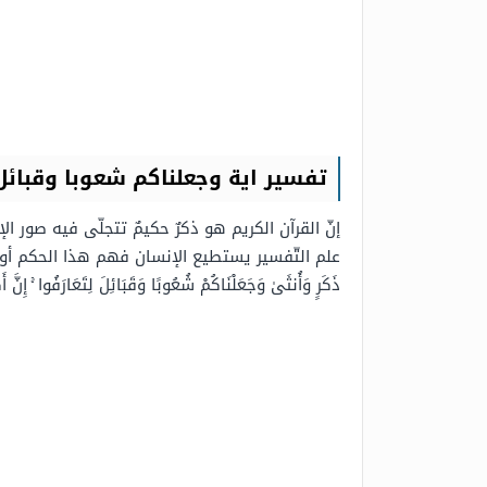
تفسير اية وجعلناكم شعوبا وقبائل 
إنّ القرآن الكريم هو ذكرٌ حكيمٌ تتجلّى فيه صور ال
علم التّفسير يستطيع الإنسان فهم هذا الحكم أو فهم ا
ذَكَرٍ وَأُنثَىٰ وَجَعَلْنَاكُمْ شُعُوبًا وَقَبَائِلَ لِتَعَارَفُوا ۚ إِنَّ أَكْ