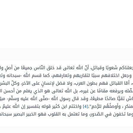
لناكم شعوبًا وقبائل، أنّ الله تعالى قد خلق النّاس جميعًا من أصلٍ 
، وجعل اختلافهم سببًا لتقاربهم وتعارفهم، كما قسم الله -سبحانه وت
مّا القبائل فهم بطون العرب، ولا فضل لإنسانٍ على الآخر، وكلّ البشر 
يفضّله ويرفعه مقامًا عن غيره، بل الله تعالى هو الذي يعلم من أحسن ال
ًّا صالحًا مطيعًا، وقد قال رسول الله -صلّى الله عليه وسلّم- مبيّنًا 
كرِ ، وأوصلُهُم للرَّحمِ”.
[4]
واختتم ابن كثير قوله بتفسير إن الله عليمٌ خب
، وما تخفون في الصّدور، وما تعتمل به القلوب فهو الخبير البصير سبحان