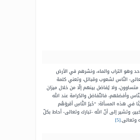
واحد وهو التراب والماء، ونشرهم في الأرض
عالى- النّاس لشعوب وقبائل، وتعني كلمة
متساوون، ولا يُفاضل بينهم إلّا من خلال ميزان
نّاس وأفضلهم، فالتّفاضل والكرامة عند الله
في هذه المسألة: “خَيرُ النَّاسِ أقرؤهُم
ير، وتشير إلى أنّ الله -تبارك وتعالى- أحاط بكلّ
ه وتعالى.
[5]