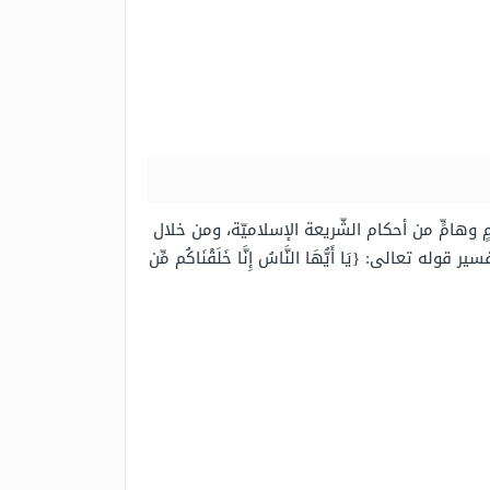
مٍ وهامٍّ من أحكام الشّريعة الإسلاميّة، ومن خلال
: {يَا أَيُّهَا النَّاسُ إِنَّا خَلَقْنَاكُم مِّن