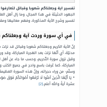
تفسير اية وجعلناكم شعوبا وقبائل لتعارفوا
ه
الجهود الحثيثة في هذا المجال، وما زال أهل العل
تفسير وشرح الآية المذكورة، وفهم معانيها ومق
في أي سورة وردت آية وجعلناكم ش
إنّ الآية الكريم وجعلناكم شعوبا وقبائل قد نزلت 
مدنيّة، أي أنّها نزلت بعد الهجرة المباركة، وقد و
وقبل نزول سورة التّحريم، وحسب ما جاء عن أهل ال
المباركة، كما عُرفت باسمٍ واحدٍ في جميع الكتب 
وسلّم- من وراء حجراته، وإنّ هذه السورة العظيمة قد اُفتتحت بقوله
* يَا أَيُّهَا الَّذِينَ آمَنُوا لَا تَرْفَعُوا أَصْوَاتَكُمْ فَوْقَ صَوْت
عشرة آيةً والله أعلم.
[2]