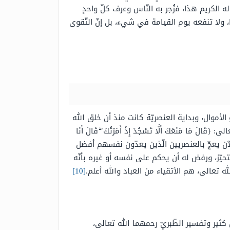
الكريم هذا، فزُجر به النّاس وعرف كلّ واحدٍ
ا، ولا تنفعه يوم القيامة في شيء، بل إنّ التّقوى
الأموال، وبداية العنصريّة كانت منذ أن خلق الله
عَكَ أَلَّا تَسْجُدَ إِذْ أَمَرْتُكَ ۖ قَالَ أَنَا
آن يعجّ بالعنصريين الّذين يعدّون نفسهم أفضل
تحيّز، ورفض له أن يحكم على نفسه أو غيره بأنّه
ه تعالى، هم الأتقياء من العباد والله أعلم.
[10]
ثير وتفسير الطّبريّ رحمهما الله تعالى،