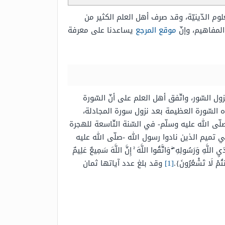
م الدّينيّة، وقد صرف أهل العلم الكثير من
المفاهيم، وإنّ
موقع المرجع
يساعدنا على معرفة
ل السّور، واتّفق أهل العلم على أنّ السّورة
ذه السّورة العظيمة بعد نزول سورة المجادلة،
ّى الله عليه وسلّم- في السّنة التّاسعة للهجرة
 تميم الذين نادوا رسول الله -صلّى الله عليه
سُولِهِ ۖ وَاتَّقُوا اللَّهَ ۚ إِنَّ اللَّهَ سَمِيعٌ عَلِيمٌ
َنتُمْ لَا تَشْعُرُونَ}.
[1]
وقد بلغ عدد آياتها ثمان