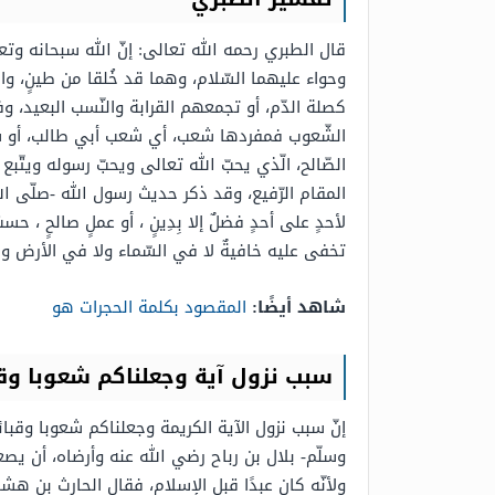
قال الطبري رحمه الله تعالى: إنّ الله سبحانه وتع
وحواء عليهما السّلام، وهما قد خُلقا من طينٍ، وال
كصلة الدّم، أو تجمعهم القرابة والنّسب البعيد، وفس
الشّعوب فمفردها شعب، أي شعب أبي طالب، أو شعب 
الصّالح، الّذي يحبّ الله تعالى ويحبّ رسوله ويتّب
المقام الرّفيع، وقد ذكر حديث رسول الله -صلّى الله ع
لأحدٍ على أحدٍ فضلٌ إلا بِدِينٍ ، أو عملٍ صالحٍ ، حسبُ ال
تخفى عليه خافيةٌ لا في السّماء ولا في الأرض وه
شاهد أيضًا:
المقصود بكلمة الحجرات هو
سبب نزول آية وجعلناكم شعوبا وقب
إنّ سبب نزول الآية الكريمة وجعلناكم شعوبا وقبائ
وسلّم- بلال بن رباح رضي الله عنه وأرضاه، أن يصعد
ولأنّه كان عبدًا قبل الإسلام، فقال الحارث بن هش