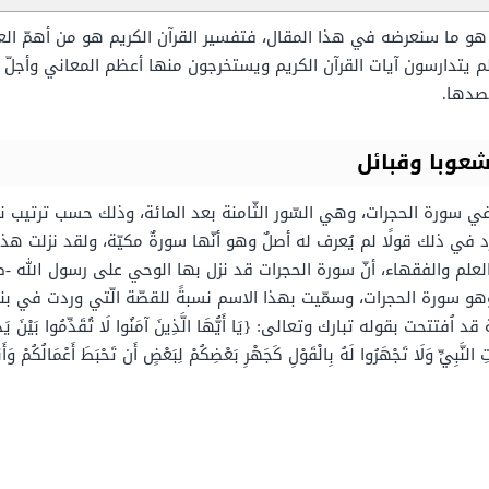
و ما سنعرضه في هذا المقال، فتفسير القرآن الكريم هو من أهمّ العلو
م يتدارسون آيات القرآن الكريم ويستخرجون منها أعظم المعاني وأجلّ 
صدها.
عوبا وقبائل
في سورة الحجرات، وهي السّور الثّامنة بعد المائة، وذلك حسب ترتيب نزو
رد في ذلك قولًا لم يُعرف له أصلٌ وهو أنّها سورةٌ مكيّة، ولقد نزلت ه
علم والفقهاء، أنّ سورة الحجرات قد نزل بها الوحي على رسول الله -صل
وهو سورة الحجرات، وسمّيت بهذا الاسم نسبةً للقصّة الّتي وردت في بني
 تبارك وتعالى: {يَا أَيُّهَا الَّذِينَ آمَنُوا لَا تُقَدِّمُوا بَيْنَ يَدَيِ اللَّهِ وَرَ
ِ النَّبِيِّ وَلَا تَجْهَرُوا لَهُ بِالْقَوْلِ كَجَهْرِ بَعْضِكُمْ لِبَعْضٍ أَن تَحْبَطَ أَعْمَالُكُمْ وَأ