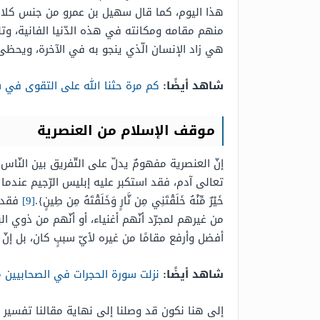
هذا اليوم، كما قال سهيل بن عمرو من جنس كلامه، ف
منهم مقامه ومكانته في هذه الدّنيا الفانية، وتلقّ
هي زاد الإنسان الّذي ينجو به في الآخرة، ويحظى 
شاهد أيضًا:
كم مرة حثنا الله على التقوى في س
موقف الإسلام من العنصرية
إنّ العنصرية مفهومٌ يدلّ على التّفريق بين النّاس
تعالى آدم، فقد استكبر عليه إبليس الرّجيم عندما أمره ال
خَيْرٌ مِّنْهُ خَلَقْتَنِي مِن نَّارٍ وَخَلَقْتَهُ مِن طِينٍ}.
[9]
فقد ا
من غيرهم لمجرّد أنّهم أغنياء، أو أنّهم من ذوي ا
أفضل وأرفع مقامًا من غيره لأيّ سببٍ كان، بل إنّ 
شاهد أيضًا:
نزلت سورة الحجرات في الصحابيين 
إلى هنا نكون قد وصلنا إلى نهاية مقالنا تفسير ا