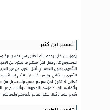
تفسير ابن كثير
يقول ابن كثير رحمه الله تعالى في تفسير آية وجع
ليستعمروها، وجعل لكلّ منهم ما يميّزه عن الآخر
الشّعوب بطون العجم أي أهل الغرب من غير العرب، أ
التّقوى والصّلاح، وليس لأحدٍ أن يعظّم إنسانًا و
تعالى لا تكون لمن هو ذو حسبٍ ونسب، بل من عاش تقي
وأتقاهُم للهِ ، وآمرُهُم بالمعروفِ ، وأنهاهُم عنِ المن
شيءٍ علمًا وخُبرًا، فهو العالم بأموركم وأعمالكم
تفسير الطبري