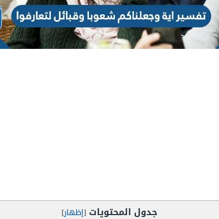
جدول المحتويات
[
إظهار
]