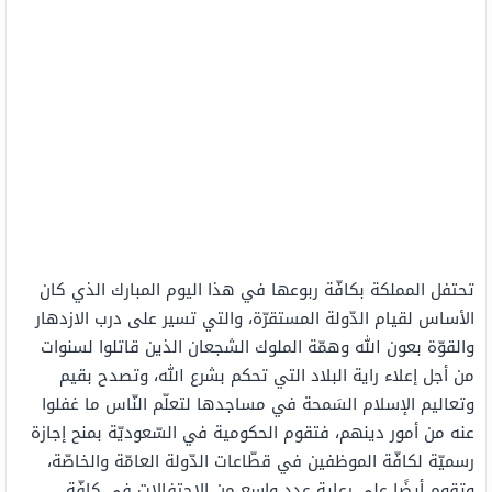
تحتفل المملكة بكافّة ربوعها في هذا اليوم المبارك الذي كان
الأساس لقيام الدّولة المستقرّة، والتي تسير على درب الازدهار
والقوّة بعون الله وهمّة الملوك الشجعان الذين قاتلوا لسنوات
من أجل إعلاء راية البلاد التي تحكم بشرع الله، وتصدح بقيم
وتعاليم الإسلام السَمحة في مساجدها لتعلّم النّاس ما غفلوا
عنه من أمور دينهم، فتقوم الحكومية في السّعوديّة بمنح إجازة
رسميّة لكافّة الموظفين في قطّاعات الدّولة العامّة والخاصّة،
وتقوم أيضًا على رعاية عدد واسع من الاحتفالات في كافّة