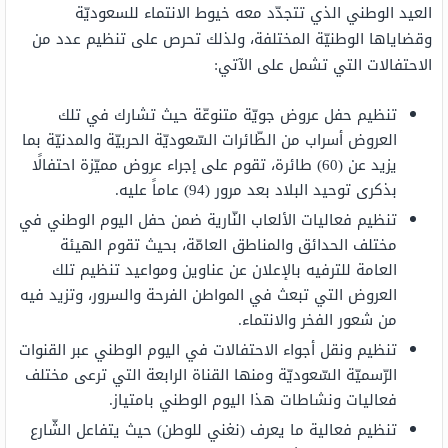
العيد الوطني الذي تتجدّد معه خيوط الانتماء للسعوديّة
وقضاياها الوطنيّة المختلفة، ولذلك تحرص على تنظيم عدد من
الاحتفالات التي تشمل على الآتي:
تنظيم حفل عروض جويّة متنوعّة حيث تشارك في تلك
العروض أسراب من الطّائرات السّعوديّة الحربيّة والمدنيّة بما
يزيد عن (60) طائرة، تقوم على إجراء عروض مميّزة احتفالًا
بذكرى توحيد البلاد بعد مرور (94) عاماً عليه.
تنظيم فعاليات الألعاب النّارية ضمن حفل اليوم الوطني في
مختلف الحدائق والمناطق العامّة، بحيث تقوم الهيئة
العامة للترفيه بالإعلان عن عناوين ومواعيد تنظيم تلك
العروض التي تبعث في المواطن الفرحة والسرور، وتزيد فيه
من شعور الفخر والانتماء.
تنظيم ونقل أجواء الاحتفالات في اليوم الوطني عبر القنوات
الرّسميّة السّعوديّة ومنها القناة الرابعة التي ترعى مختلف
فعاليات ونشاطات هذا اليوم الوطني بامتياز.
تنظيم فعالية ما يعرف (نغني للوطن) حيث يتفاعل الشّارع