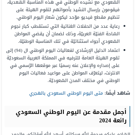
السّعودي مع نشيده الوطني في هذه المناسبة السّعدية،
فيقومون بإرسال النشيد بأصواتهم لتقوم الهيئة على
تنظيم مقطع فيديو موّحد ليكون شعار اليوم الوطني.
رعاية عدد من الحفلات الغنائية التي تستقطب كبار نجوم
السّاحة الفنيّة العربيّة، وذلك لضمان أن يقضي المواطن
السّعودي أجواء استثنائيّة في تلك المناسبة الوطنيّة.
اعتماد الدليل الإرشادي لفعاليات اليوم الوطني ال (94) إلى
تقوم الهيئة العامة للترفيه في المملكة العربية السعوديّة
على إصداره والإعلان عنه رسميًا عبر موقعها الرّسمي في
الانترنت، ليتعرّف المواطن على مواعيد فعاليات اليوم
الوطني في مختلف المدن السّعوديّة.
شاهد أيضًا:
متى اليوم الوطني السعودي بالهجري
أجمل مقدمة عن اليوم الوطني السعودي
رائعة
2024
السّلام عليكم ورحمة الله وبركاته، أسعد الله أوقاتكم، والحمد