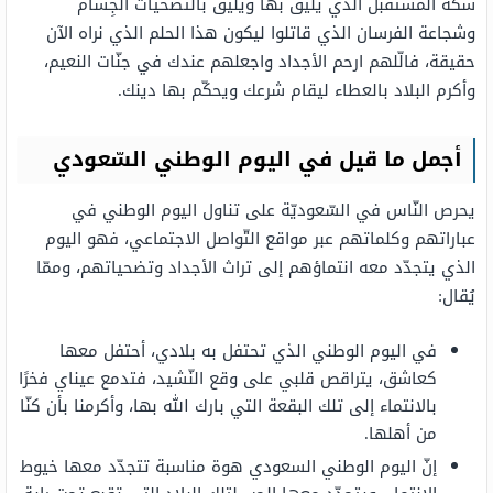
سكّة المستقبل الذي يليق بها ويليق بالتّضحيات الجِسام
وشجاعة الفرسان الذي قاتلوا ليكون هذا الحلم الذي نراه الآن
حقيقة، فالّلهم ارحم الأجداد واجعلهم عندك في جنّات النعيم،
وأكرم البلاد بالعطاء ليقام شرعك ويحكّم بها دينك.
أجمل ما قيل في اليوم الوطني السّعودي
يحرص النّاس في السّعوديّة على تناول اليوم الوطني في
عباراتهم وكلماتهم عبر مواقع التّواصل الاجتماعي، فهو اليوم
الذي يتجدّد معه انتماؤهم إلى تراث الأجداد وتضحياتهم، وممّا
يُقال:
في اليوم الوطني الذي تحتفل به بلادي، أحتفل معها
كعاشق، يتراقص قلبي على وقع النّشيد، فتدمع عيناي فخرًا
بالانتماء إلى تلك البقعة التي بارك الله بها، وأكرمنا بأن كنّا
من أهلها.
إنّ اليوم الوطني السعودي هوة مناسبة تتجدّد معها خيوط