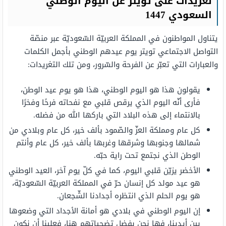
تغريدات على تويتر عن اليوم الوطني
السعودي 1447
يتناول المواطنون في المملكة العربيّة السّعوديّة عبر منصّة
التواصل الاجتماعي تويتر يوم عيدهم الوطني بأجمل الكلمات
والعبارات التي تعبّر عن الفرحة والسّرور، ومن تلك التغريدات:
يقولون هذا هو اليوم الوطني، هذا هو يوم عيد الوطن،
فأرى أنّه اليوم الذي يرقص قلبي مع نفحاته فرحًا وفخرًا
بالانتماء إلى هذه البلاد التي باركها الله من فضله.
كل عام ومملكة العزّ والصّمود بألف خير، كل عام وبلادي من
شمالها وجنوبها وشرقها وغربها بألف خير، كل عام وأنتم
الوطن الذي نجتمع تحت راية حبّه.
الأخضر يزيّن قلبي اليوم، كما في كلّ يوم آخر، العيد الوطني
هو عيد مولد كل إنسان حرّ في المملكة العربيّة السّعوديّة،
هو يوم الحلم الذي انتظره أجدادنا الشّجعان.
إن اليوم الوطني في بلادي هو أمانة الأجداد التي وضعوها
بين أيدينا، فها نحن بفضل تضحياتهم هنا، فعلينا أن نكون