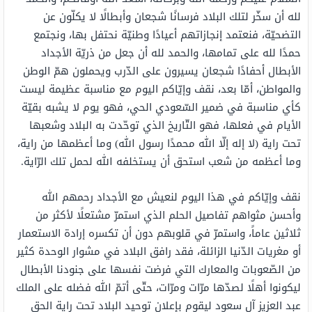
لله أن سخّر لتلك البلاد فرسانًا شجعان وأبطالًا لا يكلّون عن
التضحيّة، فنعتمد إنجازاتهم أعيادًا وطنيّة نحتفل بها، ونجتمع
حمدًا لله على تمامها، والحمد لله أن جعل من ذريّة الأجداد
الأبطال أحفادًا شجعان يسيرون على الدّرب ويحملون همّ الوطن
والمواطن، أمّا بعد، نقف وإيّاكم اليوم مع مناسبة عظيمة ليست
كأي مناسبة في ضمير السّعودي الحي، فهو يوم لا يشبه بقيّة
الأيام في فعلها، فهو التّاريخ الذي توحّدت به البلاد وشعبها
تحت راية (لا إله إلّا الله محمدًا رسول الله) وما أعظمها من راية،
وما أعظمه من شعب استحق أن يستخلفه الله لحمل تلك الرّاية.
نقف وإيّاكم في هذا اليوم لنعيش مع الأجداد رحمهم الله
وأحسن مثواهم تفاصيل الحلم الذي استمرّ مشتعلًا لأكثر من
ثلاثين عاماً، واستمرّ في قلوبهم دون أن تكسره إرادة الاستعمار
أو مغريات الدّنيا الزائلة، فقد رافق البلاد في مشوار الوحدة كثير
من الصّعوبات والمعارك التي فرضت نفسها على جنودنا الأبطال
ليكونوا أهلًا لصدّها مرّات ومرّات، حتّى أتمّ الله فضله على الملك
عبد العزيز آل سعود ليقوم بإعلان توحيد البلاد تحت راية الحق