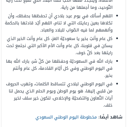
الانتماء، ويتجدّد معها الحب لتلك البلاد التي تقبع تحت راية
التّوحيد، وما أجملها من راية.
اللهم أسألك في يوم عيد بلادي أن تحفظها بحفظك، وأن
تكلاها بعين رعايتك التي لا تنام، اللهم أيّد قادتها بالحكمة
وألهمهم لما فيه الصّواب للبلاد والعباد.
كل عام وأنتِ بخير يا سعوديّة العز، كل عام وأنت الخير الذي
يسكن في قلوبنا، كل عام وأنت الأم الأكبر التي نجتمع تحت
رايتها بعد كلّ خوف.
بارك الله في السعوديّة وحفظها من كلّ شر، بارك الله بها
في اليوم الوطني وفي كل أيّام القادمة، كل عام وأنتم
بخير.
في اليوم الوطني لبلادي تتساقط الكلمات، وتهرب الحروف
من قلبي إليها، هو يوم الوطن ويوم الحلم الذي يحمل لنا
آيات التّعاون والتضحيّة والإخلاص، لنكون خير سلف لخير
خلف.
شاهد أيضًا:
مخطوطة اليوم الوطني السعودي