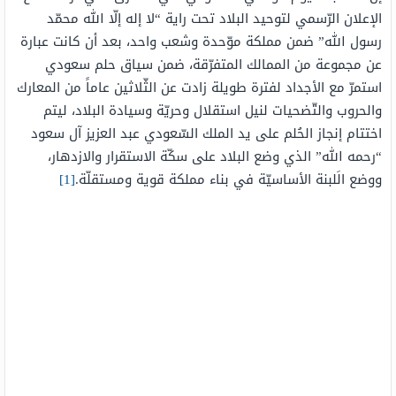
الإعلان الرّسمي لتوحيد البلاد تحت راية “لا إله إلّا الله محمّد
رسول الله” ضمن مملكة موّحدة وشعب واحد، بعد أن كانت عبارة
عن مجموعة من الممالك المتفرّقة، ضمن سياق حلم سعودي
استمرّ مع الأجداد لفترة طويلة زادت عن الثّلاثين عاماً من المعارك
والحروب والتّضحيات لنيل استقلال وحريّة وسيادة البلاد، ليتم
اختتام إنجاز الحُلم على يد الملك السّعودي عبد العزيز آل سعود
“رحمه الله” الذي وضع البلاد على سكّة الاستقرار والازدهار،
ووضع الَلبنة الأساسيّة في بناء مملكة قوية ومستقلّة.
[1]