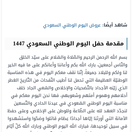
شاهد أيضًا:
عروض اليوم الوطني السعودي
مقدمة حفل اليوم الوطني السعودي 1447
بسم الله الرحمن الرحيم والصّلاة والسّلام على سيّد الخلق
والنّاس أجمعين، بارك الله بكم وأعاننا وأعانكم على ما فيه الخير
لنا ولكم وللبلاد جميعاً، إنّنا نقف معكم اليوم في هذه المناسبة
الوطنيّة العظيمة التي تحمل لنا أطيب النّفحات من التّاريخ العَطر
الذي زيّنه الأجداد بالتّضحيات والإخلاص والسّعي الجاد خلف
أحلامهم وهموم أمتهم وشعوبهم، فها نحن اليوم معكم في
مناسبة اليوم الوطني السّعودي في عيدنا الحادي والتّسعين
لنجدّد العهد لله على الطّاعة وللوطن على الإخلاص، وعلى حفظ
الأمانة التي أورثنا إيّاها أجدادًا عِظام قاتلوا وضحّوا واستشهدوا
في سبيل توحيدها، فبارك الله اليوم الوطني وبارك الله كلّ أيّام