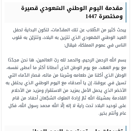
مقدمة اليوم الوطني السّعودي قصيرة
ومختصرة 1447
يبحث كثير من الطّلاب عن تلك المقدّمات، لتكون البداية لحفل
العيد الوطني السّعودي الذي تتزين به البلاد، وتتزيّن به قلوب
الناس في عموم المملكة، فيقال:
بسم الله الرحمن الرحيم، والحمد لله ربّ العالمين، ها نحن مجدّدًا
مع يوم العهد، مع يوم الوطن الذي أعطانا أكثر ما أعطى نفسه،
الوطن الذي أكلنا من طعامه وشربنا من مائه، فصار الدّماء التي
تسيل في عروقنا، إن يا أصدقاء مع اليوم الوطني الذي يحتفل به
الأخضر الذي يحمل الأمل بمزيد من الاستقرار ومزيد من الأحلام
القادمة بمشيئة الله ثمّ إرادة الملوك الشجّعان أحفاد من قام
على توحيد البلاد تحت راية لا إله إلّا الله محمد رسول الله، فكل
عام وأنتم بخير.