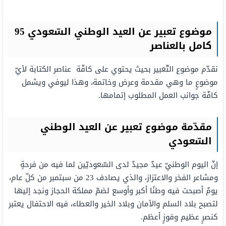
موضوع تعبير عن العيد الوطني السّعودي 95
كامل بالعناصر
نقدّم موضوع التّعبير بحيث يحتوي على كافّة عناصر الكتابة لأيّ
موضوعٍ ما وهي مقدمة وعرض وخاتمة، وهذا ليوفي ويشمل
كافّة جوانب العمل المطلوب إتمامها.
مقدّمة موضوع تعبير عن العيد الوطني
السّعودي
إنّ اليوم الوطنيّ عيدٌ مجيدٌ لدى السّعوديّين لما فيه من فرحةٍ
ومشاعر الفخر والاعتزاز، والذي يصادف 23 من سبتمبر من كلّ عام،
يومٌ أصبحت فيه وطنًا أكبر وأوسع لضمّ مملكة الحجاز ونجد إليها
لتصبح بلاد السلم والأمان وبلاد الخير والعطاء، فيه الاحتفال يعتبر
كنصرٍ عظيم وفوزٍ أعظم.