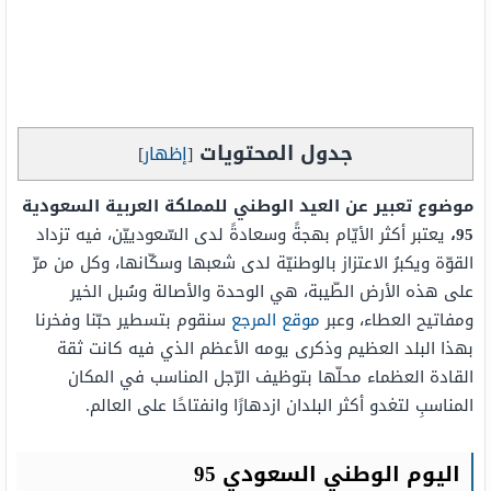
جدول المحتويات
[
إظهار
]
موضوع تعبير عن العيد الوطني للمملكة العربية السعودية
95،
يعتبر أكثر الأيّام بهجةً وسعادةً لدى السّعودييّن، فيه تزداد
القوّة ويكبرُ الاعتزاز بالوطنيّة لدى شعبها وسكّانها، وكل من مرّ
على هذه الأرض الطّيبة، هي الوحدة والأصالة وسُبل الخير
ومفاتيح العطاء، وعبر
موقع المرجع
سنقوم بتسطير حبّنا وفخرنا
بهذا البلد العظيم وذكرى يومه الأعظم الذي فيه كانت ثقة
القادة العظماء محلّها بتوظيف الرّجل المناسب في المكان
المناسبِ لتغدو أكثر البلدان ازدهارًا وانفتاحًا على العالم.
اليوم الوطني السعودي 95