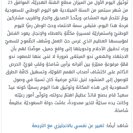
توثيق اليوم الأول من الميزان مطلعِ السّنة الهجريّة، الموافق 23
من شهر سبتمبر من السنة الميلادية هو اليوم الوطني للسعودية
يومٌ تلتحمُ فيه المشاعر، ويتّحدُ الصديق والجار والقريب مشاركين
فرحة هذا اليوم، فتبقى سمة الانتماء وحبّ الوطن رمزًا لليوم
الوطنيّ واستمراريّة لمسيرةٍ مكلّلةٍ بالعطاء والإنجاز، يعود الفضلُ
لمؤسِسها العظيم الذي غرس حبّ العمل وشغف الطّموح للسعيّ
وراء تحقيق الأحلام وتحويلها إلى واقعٍ جميل، موضّحًا لهم بأن
الاجتهاد والسّعي نحو المبتغى ضرورة لا غنى عنها للصعود نحو
قمّةٍ مرفوعةٍ مميّزةٍ بين أقرانه برأسٍ شامخةٍ وقلبٍ قويٍّ، الحرص
الدّائم على اكتشاف أصحاب الهمم القويّة، وتسهيل كافّة الطرق
للوصول إلى المنشود لنيل نتائج مرضية كان تسببًا في وصول
السعودية إلى هذه المكانة وتوثيق هذا اليوم رسميًّا كونه عيدٌ
سعيدٌ قام بصنع قائدٌ عظيمٌ اهتمّ بدولته، وتولّى أمور رعيّته
وكانت يده سخيّةً للخير ممدودةً، عاشت دولة السعوديّة عظيمةً
شامخة.
شاهد أيضًا:
تعبير عن نفسي بالانجليزي مع الترجمة