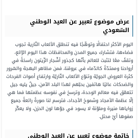
عرض موضوع تعبير عن العيد الوطني
السّعودي
اليوم الأكثر احتفالًا وتوهّجًا فيه تنطلق الألعاب النّارية تجوب
فضاءها، فتشارك جميع المدن والمحافظات هذا اليوم الرّائع،
وتقفُ معًا لتثبت للعالم بأنّها كجذور أشّجار الزّيتون راسخةً في
أرواحنا وممتدّةً كالدّماء في عروقنا، فمن مظاهر البهجة والسّرور
كثرة العروض الجويّة وتنوّع الألعاب النّاريّة وارتفاع أصوات الفرحات
والضحكات عاليًا هاتفين بحبّهم لهذا البلد الآمن، جيلٌ يليه جيل
تتعمّق فيه معالم الوحدة، وترسخ في نفوسه عظمتها فما هي
إلّا عظمة الأمجاد وشموخ الأجداد، فترسم لنا صورةً رائعةً جميع
زواياها منيرة وملوّنة لا يسود في جوّها لون الحزن، ولا يعكّر
صفوها أيّ محتل.
خاتمة موضوع تعبير عن العيد الوطني