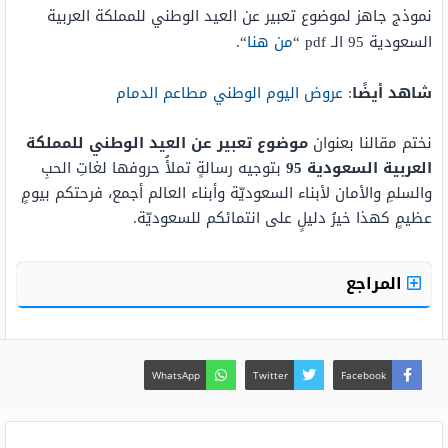
نموذج جاهز لموضوع تعبير عن العيد الوطني للمملكة العربية
السعودية 95 الـ pdf “
من هنا
“.
شاهد أيضًا
:
عروض اليوم الوطني مطاعم الدمام
نختم مقالنا بعنوان
موضوع تعبير عن العيد الوطني للمملكة
العربية السعودية 95
بتوجيه رسالةٍ تملأُ حروفها لغاتِ الحبِ
والسلمِ والأمان لأبناء السعوديّة وأبناء العالم أجمع، فرحتكم بيومٍ
عظيمٍ كهذا خيرُ دليلٍ على انتمائكم للسعوديّة.
المراجع
WhatsApp
Twitter
Facebook