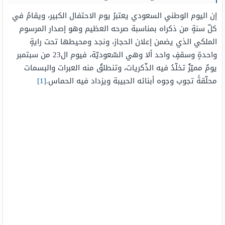
إن اليوم الوطني السعودي يعتبرُ يوم الاحتفال الكبير، ويقامُ في
كلّ سنةٍ من ذكراه بمناسبة صرحه العظيم وهو إصدار المرسوم
الملكي الذي يضمن إعلان الحجاز، ونجد ومحيطها تحت رايةٍ
واحدةٍ وسقفٍ واحد ألا وهي السّعوديّة، فيوم ال23 من سبتمبر
يومٌ مميّزٌ تخلّدُ فيه الذّكريات، وتنطلقُ منه العبرات والبسمات
محلّقةً تجوب وجوه أبنائه الحبيبة ويزداد فيه الحماس.
[1]