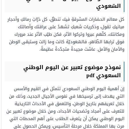
السّعودي
كل معالم الحضارات المشرقةِ فيك تنطقُ، كل ذرّاتِ رمالكِ وأحجار
مبانيكِ تقول، وذكريات شعبكِ تشهدُ على عراقتك وأصالتك
ومكانتك، كلّهم عبروا وتركوا الأثر، فكن طيّب الأثر عند مرورك
فوق ترابها الطّاهر، فالسّعوديّة كانت وما زالت وستبقى الوطن
والأمان والأمل. عاشت مجيدةً متجدّدةً عظيمةً.
نموذج موضوع تعبير عن اليوم الوطني
السعودي pdf
إن أهمية اليوم الوطني السعودي تتمثل في القيم والأسس
التي يهدف إلى ترسيخها في نفوس الأجيال الجديد، وذلك من
خلال تعريفهم بتاريخ الوطن، والتعمق في الأحداث التاريخية
للتعرف على أمجاد وتضحيات الأجداد، ومن خلال موضوع تعبير عن
اليوم الوطني يمكن أن يتعرف الطلاب على أهم المحطات التي
مرت بها المملكة خلال مرحلة التأسيس، ويمكن الحصول على