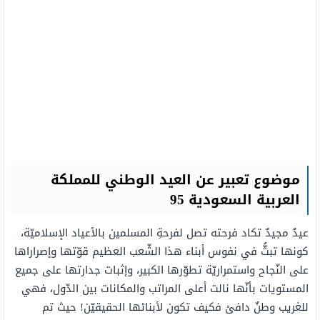
موضوع تعبير عن العيد الوطني للمملكة
العربية السعودية 95
عيدٌ مجيدٌ تكاد فرحته تصل لفرحةِ المسلمين بالأعياد الإسلاميّة،
كونها تبثُّ في نفوس أبناء هذا الشّعب العظيم قوّتها وإصراراها
على النّجاح واستمراريّة تطوّرها الكبير، وإثبات جدارتها على جميع
المستويات بأنّها نالت أعلى المراتب والمكانات بين الدّول، فهي
للغريب وطنٌ دافئ فكيف تكون لأبنائها الحقيقيّن! حيث تم