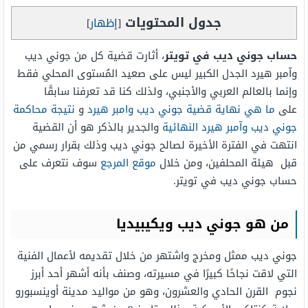
جدول المحتويات
[
إظهار
]
حساب جوني ديب في تويتر
، أثارت قضية كل من جوني ديب
وآمبر هيرد الجدل الكبير ليس على صعيد المُستوى المحلي فقط
وإنما بالعالم العربي والأجنبي، ولذلك كنا قد تعرفنا سابقًا
على
ما هي نهاية قضية جوني ديب وامبر هيرد
و
نتيجة محاكمة
جوني ديب وآمبر هيرد النهائية
والجدير بالذكر هو أن القضية
انتهت في الفترة الأخيرة لصالح جوني ديب وذلك بقرار رسمي من
قبل هيئة المحلفين، ومن خلال
موقع المرجع
سوف نتعرف على
حساب جوني ديب في تويتر.
من هو جوني ديب ويكيبيديا
جوني ديب ممثل ومخرج واشتهر من خلال تقديمه لأعمال الفنية
التي لاقت نجاحًا كبيرًا في مسيرته، وصنف بأنه أشهر أحد أبرز
نجوم القرن الحادي والعشرون، وهو من مواليد مدينة أوينسبورو