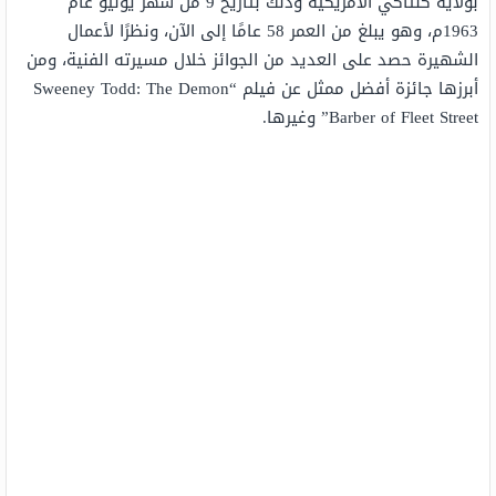
بولاية كنتاكي الأمريكية وذلك بتاريخ 9 من شهر يونيو عام
1963م، وهو يبلغ من العمر 58 عامًا إلى الآن، ونظرًا لأعمال
الشهيرة حصد على العديد من الجوائز خلال مسيرته الفنية، ومن
أبرزها جائزة أفضل ممثل عن فيلم “Sweeney Todd: The Demon
Barber of Fleet Street” وغيرها.