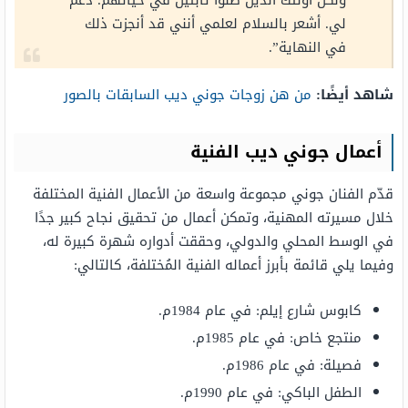
ولكل أولئك الذين ظلوا ثابتين في حياتهم. دعم
لي. أشعر بالسلام لعلمي أنني قد أنجزت ذلك
في النهاية”.
شاهد أيضًا:
من هن زوجات جوني ديب السابقات بالصور
أعمال جوني ديب الفنية
قدّم الفنان جوني مجموعة واسعة من الأعمال الفنية المختلفة
خلال مسيرته المهنية، وتمكن أعمال من تحقيق نجاح كبير جدًا
في الوسط المحلي والدولي، وحققت أدواره شهرة كبيرة له،
وفيما يلي قائمة بأبرز أعماله الفنية المُختلفة، كالتالي:
كابوس شارع إيلم: في عام 1984م.
منتجع خاص: في عام 1985م.
فصيلة: في عام 1986م.
الطفل الباكي: في عام 1990م.