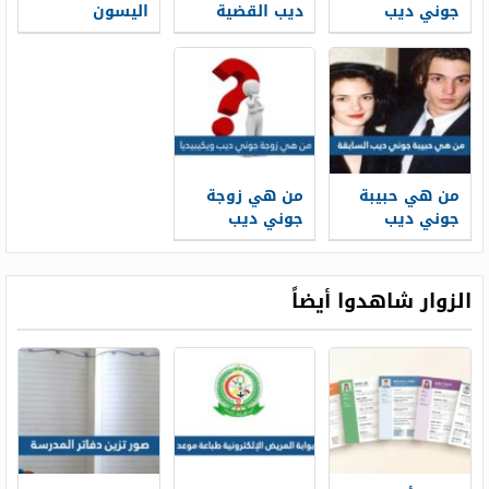
جوني ديب
ديب القضية
اليسون
الاولى
قبل صدور
ويكيبيديا
ويكيبيديا
الحكم؟
من هي حبيبة
من هي زوجة
جوني ديب
جوني ديب
السابقة
ويكيبيديا
ويكيبيديا
الزوار شاهدوا أيضاً