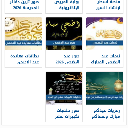
منصة أسطر
بوابة المريض
صور تزين دفاتر
لإنشاء السير
الإلكترونية
المدرسة 2026
الذاتية: حين
طباعة موعد
تتحول الخبرات
والتسجيل فيه
إلى حكاية
1448
مهنية واضحة
ثيمات عيد
صور عيد
بطاقات معايدة
الاضحى المبارك
الاضحى 2026
عيد الاضحى
1448 / 2026
خلفيات تهنئة
المبارك 2026 ،
عيد الاضحى
أفضل بطاقات
جديدة 1448
تهنئة العيد
جديدة 1448
رمزيات عيدكم
صور خلفيات
مبارك وعساكم
تكبيرات عشر
من عواده 1448 /
ذي الحجة