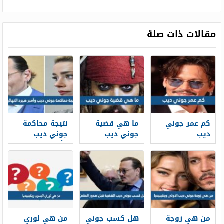
مقالات ذات صلة
كم عمر جوني
ما هي قضية
نتيجة محاكمة
ديب
جوني ديب
جوني ديب
بالتفصيل
وآمبر هيرد
النهائية
من هي زوجة
هل كسب جوني
من هي لوري