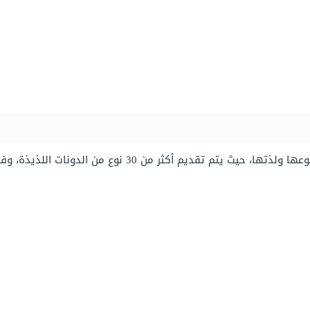
تتميز قائمة الحلوى المُقدمة من كرسبي كريم بتنوعها ولذتها، ح