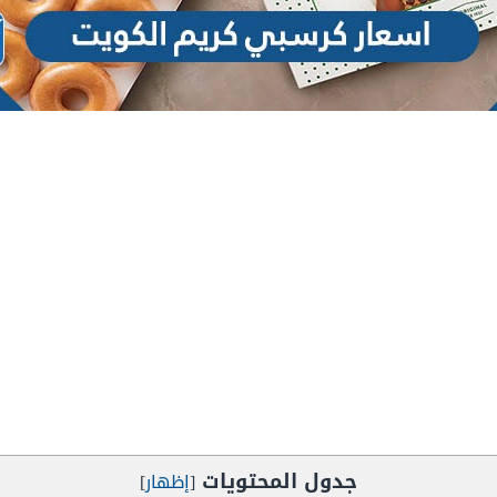
جدول المحتويات
[
إظهار
]