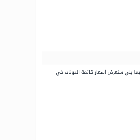
يث يتم تقديم أكثر من 30 نوع من الدونات اللذيذة، وفيما يلي سنعرض أسعار قائمة الدونات في