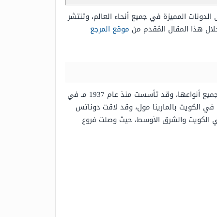
الدونات المميزة في جميع أنحاء العالم، وتنتشر
لال هذا المقال المُقدم من
موقع المرجع
إنّ كرسبي كريم هي سلسلة محلات شهيرة مُتخصصة في تقديم الدوناتس بكافة أنواعها، والقهوة الساخنة والباردة بجميع أنواعها، وقد تأسست منذ عام 1937 مـ في
فتتاح أول فرع في الكويت بالمارينا مول، وقد لاقت دوناتس
 في الكويت والشرق الأوسط، حيث وصلت فروع