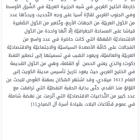
خارطة الخَليج العَربي في شبه الجزيرة العربيّة في الشَّرق الأوسط
وفي الجنوب الغربي لقارّة آسيا على وجه التّحديد، ويحدّها عدد
من الدّول العربيّة من الجهات الأربع، وتُتعبر من الدّول الصّغيرة
قياسًا على المساحة الجغرافيّة إلّا أنّها واحدة من الدّول
الاقتصاديّة المُهمّة التي كانت حاضرة في عدد واسع من
المَجالات على كافّة الأصعدة السياسيّة والاجتماعيّة والاقتصاديّة
العربيّة والعالميّة، ويعود السّبب في تسميتها إلى تصغير اللفظ
(كوت) والذي يعني الحصن أو القلعة، وهي من الدّول القديمة
في الخليج العربي حيث يعود تاريخ تأسيس مدينة الكويت إلى
العام 1613 ميلادي، وقد اشتهر السّكان بمهنة الغَوص للبحث عن
اللؤلؤ منذ القدم، حتّى بداية الحقبة النفطيّة التي ترافقت مع
عدد كبير من التَّداعيات الاقتصاديّة التي أثرمت عن نهضة شاملة
في عموم قطّاعات البلاد، بقيادة أسرة آل الصباح.
[1]