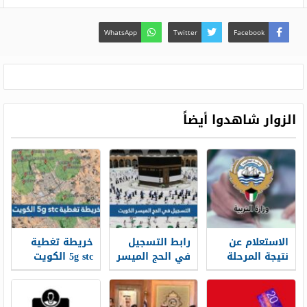
WhatsApp
Twitter
Facebook
الزوار شاهدوا أيضاً
الاستعلام عن
رابط التسجيل
خريطة تغطية
نتيجة المرحلة
في الحج الميسر
5g stc الكويت
المتوسطة
الكويت 2026 عبر
بالرقم المدني
بوابة الحج
في الكويت
الكويتية