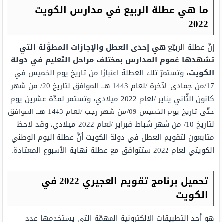
ما هي عطلة الربيع في مدارس الكويت
2022
إنّ عطلة الربيّع
هي إحدى العطل والإجازات المطوَّلة التي
تشهدها عُموم المدارس بمختلف مراحل التّعليم في دولة
الكويت،
وتستمرّ تلك العطلة اعتبارًا من تاريخ يوم الخميس في
17/من جمادى الآخرة /لعام 1443 هــ الموافق لتاريخ 20/ من شهر
كانون الثّاني يناير /لعام 2022 ميلادي، وتستمر لمدّة عشرين يوم
حتّى تاريخ يوم الخميس 09/من شهر رجب /لعام 1443 هــ الموافق
لتاريخ 10/ من شهر شباط فبراير /لعام 2022 ميلادي، وقد لاحظ
متابعون لتقويم العطل في دولة الكويت أنَّ عطلة اليوم الوطني
الكويتي لعام 2022 ستتوافق مع عطلة نهاية الأسبوع المعتادة.
تحميل برنامج تقويم العجيري 2022 في
الكويت
هو أحد التطبيقات الإلكترونية المهمّة التي يستخدمها عدد