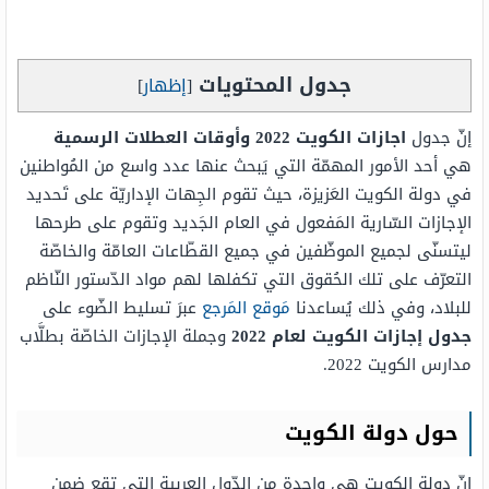
جدول المحتويات
[
إظهار
]
إنّ جدول
اجازات الكويت 2022 وأوقات العطلات الرسمية
هي أحد الأمور المهمّة التي يَبحث عنها عدد واسع من المُواطنين
في دولة الكويت العَزيزة، حيث تقوم الجِهات الإداريّة على تَحديد
الإجازات السّارية المَفعول في العام الجَديد وتقوم على طرحها
ليتسنّى لجميع الموظّفين في جميع القطّاعات العامّة والخاصّة
التعرّف على تلك الحُقوق التي تكفلها لهم مواد الدّستور النّاظم
للبلاد، وفي ذلك يُساعدنا
مَوقع المَرجع
عبرَ تسليط الضّوء على
جدول إجازات الكويت لعام 2022
وجملة الإجازات الخاصّة بطلَّاب
مدارس الكويت 2022.
حول دولة الكويت
إنّ دولة الكويت هي واحدة من الدّول العربية التي تقع ضمن