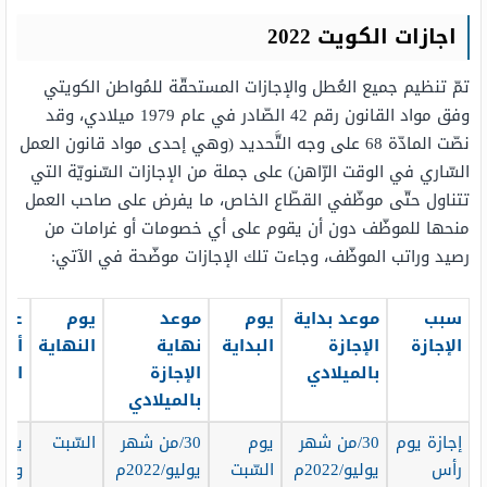
اجازات الكويت 2022
تمّ تنظيم جميع العُطل والإجازات المستحقّة للمُواطن الكويتي
وفق مواد القانون رقم 42 الصّادر في عام 1979 ميلادي، وقد
نصّت المادّة 68 على وجه التَّحديد (وهي إحدى مواد قانون العمل
السّاري في الوقت الرّاهن) على جملة من الإجازات السّنويّة التي
تتناول حتّى موظّفي القطّاع الخاص، ما يفرض على صاحب العمل
منحها للموظّف دون أن يقوم على أي خصومات أو غرامات من
رصيد وراتب الموظّف، وجاءت تلك الإجازات موضّحة في الآتي:
سبب
موعد بداية
يوم
موعد
يوم
عدد
الإجازة
الإجازة
البداية
نهاية
النهاية
أيّا
بالميلادي
الإجازة
الإج
بالميلادي
إجازة يوم
30/من شهر
يوم
30/من شهر
السّبت
يوم
رأس
يوليو/2022م
السّبت
يوليو/2022م
واح