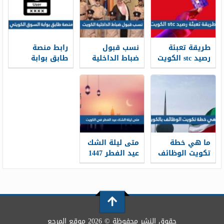
طريقة تعبئة
نسب قبول
رابط منصة
رصيد stc الكويت
ضباط الداخلية
طابق بوابة
بالخطوات 2026
الكويت 2025 /
السوق الكويتي
ksm.pai.gov.kw
2026
ما هي خطة
متى ليلة الشك
تكويت الوظائف
عيد الفطر 1447
بالكويت
في الكويت
حقوق النشر محفوظة © 2026 موقع المرجع