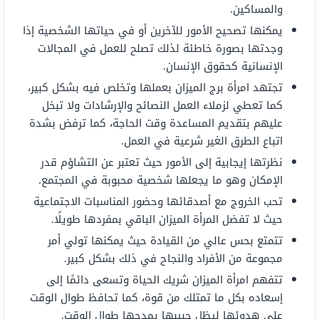
والمساكين.
يمكنها تصحيح الأمور للآخرين أو في حياتها الشخصية إذا
وجدتها بصورة خاطئة لذلك تصلح للعمل في المجالات
الإنسانية كحقوق الإنسان.
تجتهد امرأة برج الميزان بعملها وتخلص فيه بشكل كبير،
كما تعطي لزملاء العمل النصائح والإرشادات ولا تبخل
عليهم بتقديم المساعدة وقت الحاجة، كما ترفض بشدة
اتباع الطرق الغير شرعية في العمل.
نظرتها إيجابية إلى الأمور حيث تعتبر عن التشاؤم قدر
الإمكان وهو ما يجعلها شخصية محبوبة في المجتمع.
تحب الخروج مع أصدقائها وحضور المناسبات الاجتماعية
حيث لا تفضل المرأة الميزان الباقي بمفردها طويلًا.
تتمتع بحس عالي من القيادة حيث يمكنها تولي أمر
مجموعة من الأفراد والنجاح في ذلك بشكل كبير.
تتفهم امرأة الميزان شريك الحياة وتسعى دائمًا إلى
إسعاده بكل ما تمتلك من قوة، كما تحافظ طوال الوقت
على هدوئها ليظل حبيبها يمدحها طوال الوقت.