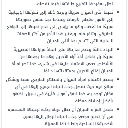
تظل بمفردها لتفريغ طاقتها فيما تفضله.
تحبط أنثى الميزان سريعًا ويرجع ذلك إلى نظرتها الإيجابية
إلى الأمور معظم الأوقات وعندما تجد عكس تصورتها
سريعًا ما تغضب وهو ما يؤدي إلى عدم تقبلها إلى الواقع
الحقيقي وتنفر منه، ويعتبر هذا الأمر من أكثر الصفات
السلبية التي تتسم بها أنثى الميزان.
التردد دائمًا وعدم قدرتها على اتخاذ قراراتها المصيرية
سريعًا بل تفضل أخذ آراء الآخرين وهو ما يجعلها من
الأشخاص صعب الاعتماد عليها في شيء، كما تصر امرأة
الميزان إقناع الآخرين بمعتقداتها دائمًا.
يقتصر اهتمام امرأة الميزان بالمظهر الخارجي فقط وبشكل
مبالغ فيه حيث تفضل جذب انتباه الجميع إليها في أي
مكان توجد به، كما تنفق أموال كثيرة في سبيل الظهور
بأفضل إطلالة ممكنة.
تفضل المرأة الميزان أن تظل عزباء وذلك لرغبتها المستمرة
في أن تصبح موضع جذب انتباه الرجال إليها بسبب
شخصيتها الساحرة وإطلالتها المميزة.