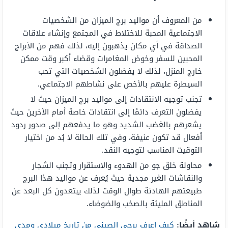
من المعروف أن مواليد برج الميزان من الشخصيات
الاجتماعية المحبة للاختلاط في المجتمع وإنشاء علاقات
الصداقة في أي مكان يذهبون إليه، لذلك فهم من الأبراج
المحبين للسفر وخوض المغامرات وقضاء أكبر وقت ممكن
خارج المنزل، لذلك لا يفضلون الشخصيات التي تحب
السيطرة عليهم بالأخص على نشاطهم الاجتماعي.
تجنب توجيه الانتقادات إلى مواليد برج الميزان حيث لا
يفضلون التعرف دائمًا إلى انتقادات خاصة أمام الآخرين حيث
يشعرهم بالغضب الشديد وهو ما يدفعهم إلى صدور ردود
أفعال قد تكون عنيفة، وفي تلك الحالة لا بُد من اختيار
التوقيت المناسب لتوجيه النقد.
محاولة خلق جو من الهدوء والاستقرار وتجنب الشجار
والنقاشات الغير مجدية حيث يُعرف عن مواليد هذا البرج
طبيعتهم الهادئة طوال الوقت لذلك يبتعدون كل البعد عن
المناطق المليئة بالصخب والضوضاء.
شاهد أيضًا:
كيف اعرف برجي الصيني من تاريخ ميلادي ومدى