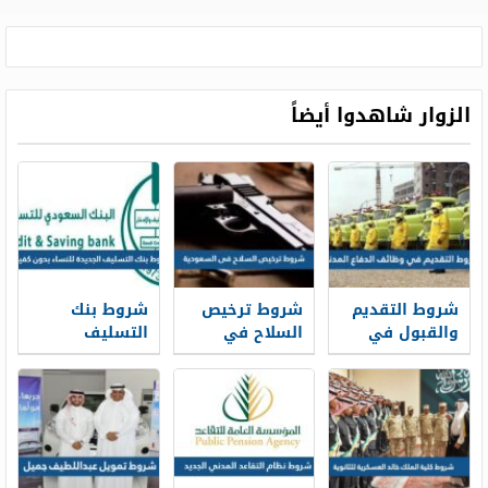
الزوار شاهدوا أيضاً
شروط التقديم
شروط ترخيص
شروط بنك
والقبول في
السلاح في
التسليف
وظائف الدفاع
السعودية 1448
الجديدة 1448
المدني 1448
للنساء بدون
كفيل