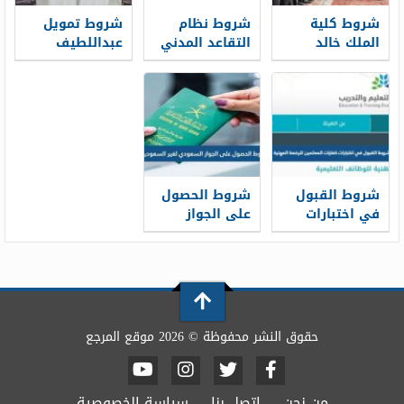
شروط كلية
شروط نظام
شروط تمويل
الملك خالد
التقاعد المدني
عبداللطيف
العسكرية
الجديد 1448
جميل 1448
للثانوية 1448
شروط القبول
شروط الحصول
في اختبارات
على الجواز
كفايات
السعودي لغير
المعلمين
السعوديين 1448
للرخصة المهنية
1448
حقوق النشر محفوظة © 2026 موقع المرجع
من نحن
اتصل بنا
سياسة الخصوصية