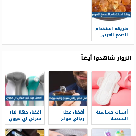
طريقة استخدام
الصمغ العربي
الزوار شاهدوا أيضاً
أسباب حساسية
أفضل عطر
افضل جهاز ليزر
المنطقة
رجالي فواح
منزلي اي مووي
الحساسة
وثابت وجذاب
2026 بالأسعار
وأفضل فوط
2026