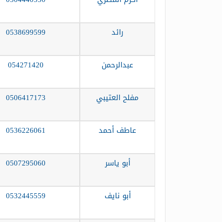
رائد
0538699599
عبدالرحمن
054271420
مفلح العتيبي
0506417173
عاطف أحمد
0536226061
أبو ياسر
0507295060
أبو نايف
0532445559