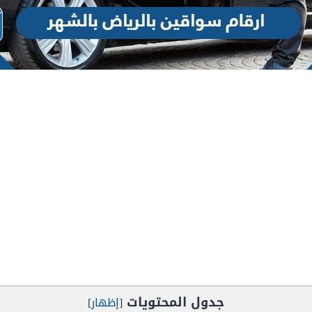
جدول المحتويات
[
إظهار
]