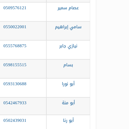
عصام سمير
0509576121
سامي إبراهيم
0550022001
نيازي جابر
0555768875
بسام
0598155515
أبو نورا
0593130688
أبو منة
0542467933
أبو رنا
0502439031