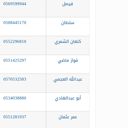
فيصل
0569599944
سلطان
0508445170
كنعان الشمري
0552296810
فواز ماضي
0551425297
عبدالله العجمي
0570532583
أبو عبدالهادي
0534038880
عمر عثمان
0551281937