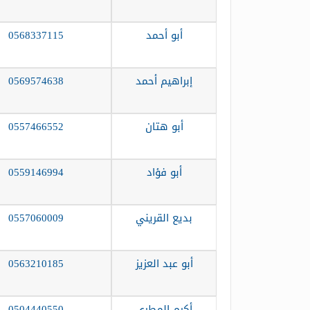
أبو أحمد
0568337115
إبراهيم أحمد
0569574638
أبو هتان
0557466552
أبو فؤاد
0559146994
بديع القريني
0557060009
أبو عبد العزيز
0563210185
أكرم المطري
0504440550