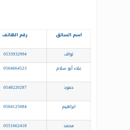
اسم السائق
رقم الهاتف
نواف
0533932994
علاء أبو سلام
0504664523
حمود
0548220287
ابراهيم
0504125084
محمد
0551662418