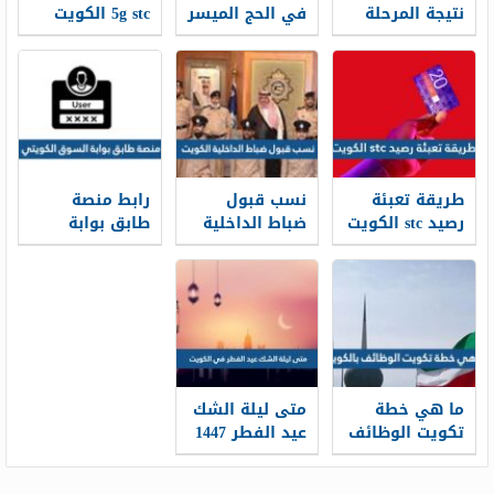
نتيجة المرحلة
في الحج الميسر
5g stc الكويت
المتوسطة
الكويت 2026 عبر
بالرقم المدني
بوابة الحج
في الكويت
الكويتية
طريقة تعبئة
نسب قبول
رابط منصة
رصيد stc الكويت
ضباط الداخلية
طابق بوابة
بالخطوات 2026
الكويت 2025 /
السوق الكويتي
ksm.pai.gov.kw
2026
ما هي خطة
متى ليلة الشك
تكويت الوظائف
عيد الفطر 1447
بالكويت
في الكويت