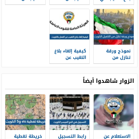
الكويت 2026 عبر
العمل في
العمل في
أسهل
الكويت
الكويت
بالعقوبات
المفروضة
نموذج ورقة
كيفية إلغاء بلاغ
تنازل من
التغيب عن
الكفيل الكويت
العمل بالكويت
2025
pdf docx
الزوار شاهدوا أيضاً
الاستعلام عن
رابط التسجيل
خريطة تغطية