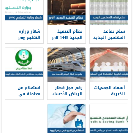
سلم تقاعد
نظام التنفيذ
شعار وزارة
المعلمين الجديد
الجديد 1448 pdf
التعليم png
1448
الجديد 1448
أسماء الجمعيات
رقم حجز قطار
استعلام عن
الخيرية
الرياض الأحساء
معاملة في
المعتمدة في
سار محطة
الامارة الرياض
السعودية
القطار الموحد
برقم الهوية
1448
1448
2026/1448