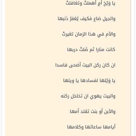
يا وَيْحَ أُمٍ أهملتْ وتغافلتْ
والجيل ضاع فكيف يُغفرُ ذنبها
والأم في هذا الزمان تغيرتْ
كانت منارا ثم ضَلتْ دربها
ان كان ركن البيت أضحى فاسدا
يا وَيْلها لفسادها يا ويلها
والبيت يهوي ان تخلخل ركنه
والأبن أو بنت تقلد أمها
أيامها ساعاتها وكلامها