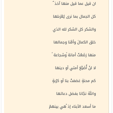
ان قيل عما قيل منها آخذ ٌ
كل الجمال بما نرى يُعْزىلها
والشكر كل الشكر لله الذي
خلق الكمالَ وأمَّنا وجمالها
منها رَضَعْتُ أمانة ًوشجاعة ً
لا لنْ أُضَيِّعَ أمتي أو دينها
كم محنةٍ عَصَفتْ بنا أو كرْبةٍ
واللهُ نجّانا بفضل دعائها
ما أسعد الأبناء إذ ْهي بينهمْ