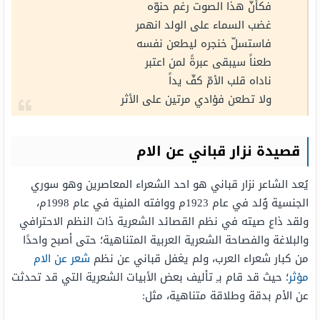
فكأنّ هذا الصوت رغم حنوّه
غضب السماء على الولد انهمر
فاستسلّ خنجره ليطعن نفسه
طعناً سيبقى عبرةً لمن اعتبر
ناداه قلب الأمّ كفّ يداً
ولا تطعن فؤادي مرتين على الأثر
قصيدة نزار قباني عن الام
يُعد الشاعر نزار قباني هو احد الشعراء المعاصرين وهو سوري
الجنسية وُلد في عام 1923م ووافته المنية في عام 1998م،
ولقد ذاع صيته في نظم القصائد الشعرية ذات النظم الاحترافي
والبلاغة والفصاحة الشعرية العربية المتناهية؛ حتى أصبح واحدًا
من كبار شعراء العرب، ولم يغفل قباني عن نظم
شعر عن الام
مؤثر
؛ حيث قد قام بـِ تأليف بعض الأبيات الشعرية التي قد تحدثت
عن الأم بدقة وطلاقة متناهية، مثل: