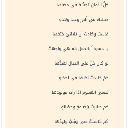
كلُّ الأمانِ تحِسُّهُ في حضنها
حَمَلتكَ في أَلم ٍ وعند ولادةٍ
قاستْ وكادتْ أن تلاقيَ حَتفها
يا حسرة ً بالحمل كم هي واجهتْ
لو كان حَلَّ على الجبال لهَدَّها
كمْ كابدتْ لكنها في لحظةٍ
تنسى الهموم اذا رأت مولودها
كم صابرتْ برَضاعةٍ وحضانةٍ
كم كافحتْ حتى يَشِبَّ وَليدُها