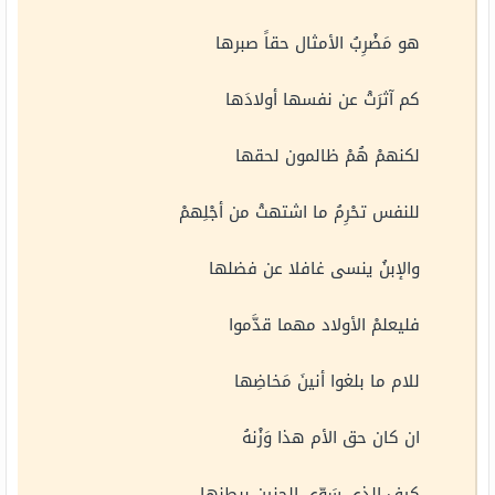
هو مَضْرِبُ الأمثال حقاً صبرها
كم آثرَتْ عن نفسها أولادَها
لكنهمْ هُمْ ظالمون لحقها
للنفس تحْرِمُ ما اشتهتْ من أجْلِهمْ
والإبنُ ينسى غافلا عن فضلها
فليعلمْ الأولاد مهما قدَّموا
للام ما بلغوا أنينَ مَخاضِها
ان كان حق الأم هذا وَزْنهُ
كيف الذي سَوّى الجنين ببطنها