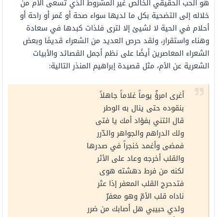
هو الحب الحقيقي الخالص غير المشروط الذي تسعى الأم من
خلاله إلى التضحية بكل ما لديها سواء صحة أو عُمر أو راحة أو
أحلام في الحية لا لشيئ إلا لترى فلذات كبدها في سعادة
وهناء واستقرار، ولقد حرص العديد من الشعراء قديمًا وبعض
الشعراء المعاصرين أيضًا على نظم أجمل القصائد والأبيات
الشعرية عن الأم، مثل قصيدة إبراهيم المنذر التالية:
أغرى امرؤٌ يوماً غلاماً جاهلاً
بنقوده حتى ينال به الوطر
قال ائتني بفؤاد أمك يا فتى
ولك الدراهم والجواهر والدّرر
فمضى وأغمد خنجراً في صدرها
والقلب أخرجه وعاد على الأثر
لكنه من فرط دهشته هوى
فتدحرج القلب المعفر إذا عثر
ناداه قلب الأمّ وهو معفرٌ
ولدي حبيبي هل أصابك من ضرر