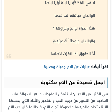
لا في المَصَحَّةِ يا ابنهُ أوْيا ابنها
الوالدان حياتهم قد قدما
هذا الجزاءُ لوالدٍ وَجَزاؤها ؟
والوالدان وزوجة ٌ أوْ غيرُهمْ
أدِّ الحقوقَ اذا اتقيْتَ لأهلها
اقرأ أيضًا:
عبارات عن الام جميلة ومعبرة
اجمل قصيدة عن الام مكتوبة
في الكثير من الأحيان؛ لا تتمكن المفردات والعبارات والكلمات
العادية من التعبير عن درجة الحب والتقدير والثناء التي يحملها
الأبناء تجاه والديهما وخصوصًا تجاه الأم، فلطالما كان حب الأم