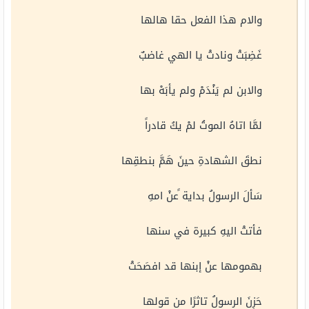
والام هذا الفعل حقا هالها
غَضِبَتْ ونادتْ يا الهي غاضبٌ
والابن لم يَنْدَمْ ولم يأبَهْ بها
لمَّا اتاهُ الموتُ لمْ يكُ قادراً
نطقَ الشهادةِ حينَ هَمَّ بنطقِها
سَألَ الرسولُ بداية ًعنْ امهِ
فأتتْ اليهِ كبيرة في سنها
بهمومها عنْ إبنها قد افصَحَتْ
حَزِنَ الرسولُ تاثرًا من قولها