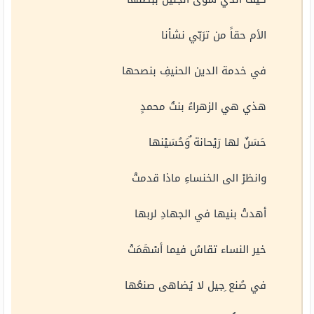
الأم حقاً من ترَبّي نشأنا
في خدمة الدين الحنيفِ بنصحها
هذي هي الزهراءُ بنتُ محمدٍ
حَسَنٌ لها رَيْحانة ٌوَحُسَيْنها
وانظرْ الى الخنساءِ ماذا قدمتْ
أهدتْ بنيها في الجهادِ لربها
خير النساء تقاسُ فيما أسْهَمَتْ
في صُنع ِجيل لا يُضاهى صنعُها