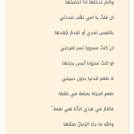
والنار تدخلها اذا اغضبتها
ان قلتُ يا امي تهُب لنجدتي
بالنفس تفدي أو تقدمُ جُهدها
ان كنتُ مسرورا تسَر لفرحتي
او كنتُ محزونا أحِس بحزنها
لا طعم للدنيا بدون حبيبتي
طعم الحياة بمتعة في ظلها
فالامُ في هذي الدُّنا هي نعمة ٌ
واللهِ ما جادَ الزمانُ بمثلها