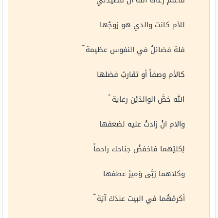
فاعلمْ رعاك اللهُ أنَّ قصيدتي
للأم كانت والدي هو زوجُها
فلهُ فضائلُ في النفوس عظيمة ٌ
كالأم وصفاً أو تقاربُ فضلها
الله خصَّ الوالدَيْن رعاية ً
والام انْ زادتْ عليه لضعفها
لِكليْهما فاخفضْ جناحك راحماً
وكلاهما رَبَّى وَميزَ عطفها
أكرمْهُما في البيت عندَكَ آيَة ٌ