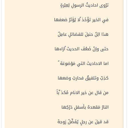
ترْوى احاديثُ الرسولِ لِعِبْرةٍ
في الخير تؤْخَذ ُلا يُؤَثرُ ضعفها
هذا ابْنُ حنبلَ للفضائلِ عامِلٌ
حتى وإنْ ضَعُفَ الحديث ُازاءها
اما الاحاديث التي مَوْضوعَة ٌ
كذِبٌ وتلفيقٌ فحاربْ وضعها
من قال عن خير الانام مُكذ ِّباً
النارُ مَقعدهُ بأسفلِ دَرْكِها
قد قيلَ عن رجلٍ يُفَضِّلُ زوجهُ