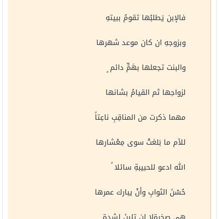
فالإبن يَطلبُها تقومُ ببيتهِ
وبزوجهِ ان كان موعد شهرها
والبنت تجعلها بهَمٍّ دائم ٍ
لزواجها ثم القيامُ بشانها
مهما ذكرت من المناقِبِ ناعِتاً
للأم ما بَلغتْ سوى مِعْشارها
الله ادعو للحبيبةِ سائلا ً
حُسْنَ الثوابِ وأنْ يبارك عمرها
هي صخرةلا لن تلينَ لشدةٍ