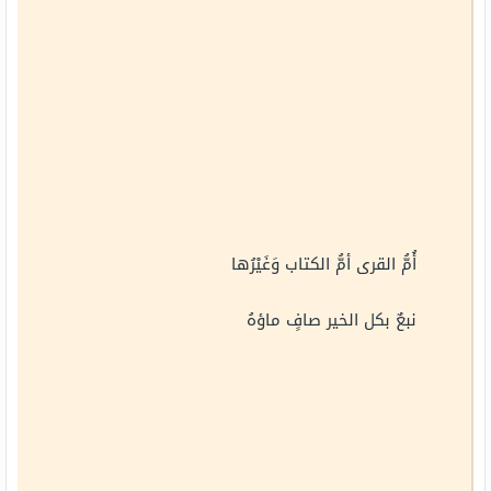
أُمُّ القرى أمُّ الكتاب وَغَيْرُها
نبعٌ بكل الخير صافٍ ماؤهُ