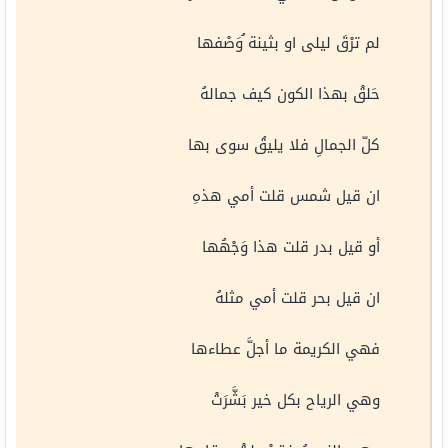
لم ترْقَ ليلى او بثينة ُوَصْفها
حَلقْ بهذا الكون كيف جمالهُ
كلّ الجمالِ فلا يليقُ سوى بها
ان قيل شمس قلت أمي هذهِ
أو قيل بدر قلت هذا وَجْهُها
ان قيل بحر قلت أمي مثلهُ
فهي الكريمة ما أجلَّ عطاءها
وهي الرياح بكل خير بَشَّرَتْ