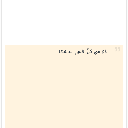
الأمُّ في كلِّ الأمورِ أساسُها