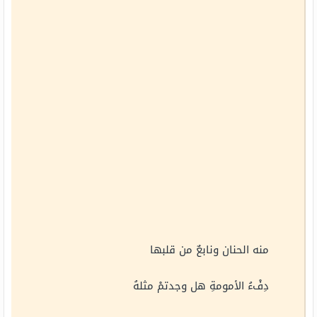
منه الحنان ونابعٌ من قلبها
دِفْءُ الأمومةِ هل وجدتمْ مثلهُ