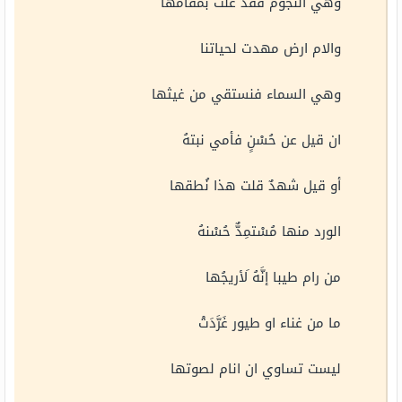
وهي النجومُ فقدْ علتْ بمقامها
والام ارض مهدت لحياتنا
وهي السماء فنستقي من غيثها
ان قيل عن حُسْنٍ فأمي نبتهُ
أو قيل شهدٌ قلت هذا نُطقها
الورد منها مُسْتمِدٌّ حُسْنهُ
من رام طيبا إنَّهُ َلأريجُها
ما من غناء او طيور غَرَّدَتْ
ليست تساوي ان انام لصوتها