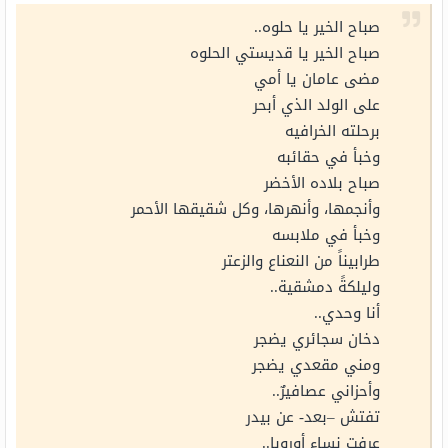
صباح الخير يا حلوه..
صباح الخير يا قديستي الحلوه
مضى عامان يا أمي
على الولد الذي أبحر
برحلته الخرافيه
وخبأ في حقائبه
صباح بلاده الأخضر
وأنجمها، وأنهرها، وكل شقيقها الأحمر
وخبأ في ملابسه
طرابيناً من النعناع والزعتر
وليلكةً دمشقية..
أنا وحدي..
دخان سجائري يضجر
ومني مقعدي يضجر
وأحزاني عصافيرٌ..
تفتش –بعد- عن بيدر
عرفت نساء أوروبا..