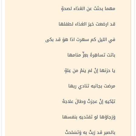
مهما بحثتَ عن الغذاء لصحةٍ
قد ارضعت خيرَ الغذاء لطفلها
في الليل كم سهرت اذا هوَ قد بكى
باتت تساهِرهُ بعِزِّ منامها
يا حزنها إنْ لم ينمْ من عِلةٍ
مرضت بجانبه تنادي ربها
تبْكيهِ إنْ عجزتْ وطالَ علاجهُ
وَرَجاؤها لو تفتديهِ بنفسها
بالصبر قد رَبتْ به وَتسَلحتْ