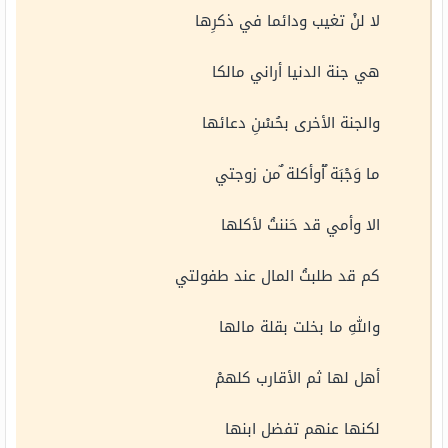
لا لنْ تغيب ودائما في ذكرِها
هي جنة الدنيا أراني مالكا
والجنة الأخرى بحُسْنِ دعائها
ما وَجْبَة ٌأوأكلة ٌمن زوجتي
الا وأمي قد حَننتُ لأكلها
كم قد طلبتُ المال عند طفولتي
واللهِ ما بخلت بقلة مالها
أهل لها ثم الأقارب كلهمْ
لكنها عنهم تفضل ابنها