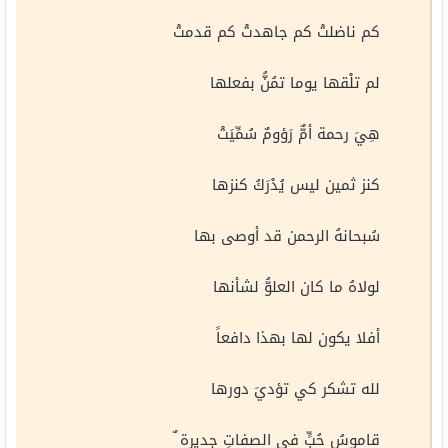
كم ناضلتْ كم جاهدتْ كم قدمتْ
لم تلْقها يوما تمُنُّ بفعلها
هِيَ رحمة أمٌّ رَؤومٌ سُمِّيَتْ
كنز ثمين ليس يُدْرَكُ كنزها
سُبحانهُ الرحمن قد أوصى بها
لولاهُ ما كان العلوُّ لشأنها
أفلا يكون لها بهذا دافعاً
لله تشكر كي تؤديَ دورها
قاموسُ حُبٍّ في الصفاتِ جديرة ٌ