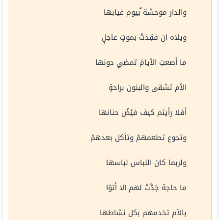
والدار موحشة ٌبيوم غيابها
ويلاه ان فقِدَتْ بموتٍ عاجلٍ
ما أصعبَ الأيامَ تمضي دونها
الأم تشقى والبنون براحةٍ
أفلا رأيتم كيف فيْضُ حنانها
وتجوع تطعمهمْ وتأكل بعدهمْ
ولربما كان اللباس لباسها
ما حاجة جَدَّتْ لهم الا أَتوْا
بالأم تخدمهم بكل نشاطها