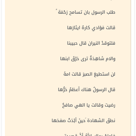
طلب الرسول بان تسامح رَحْمَة ً
قالت فؤادي كارهٌ ايثارَها
فلتوقدْ النيران قال حبيبنا
والام شاهِدَةٌ ترى حَرْقَ ابنها
لن استطيعَ الصبرَ قالت امهُ
قال الرسولُ هناك أعظمُ حَرُّها
رضيت وقالت يا الهي صافحٌ
نطقَ الشهادة َحينَ أبْدَتْ صفحَها