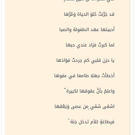
قد جَرَّبَتْ حُلوَ الحياة وَمُرَّها
أحببتها عهد الطفولة والصبا
لما كبرتُ فزاد عندي حبها
يا حزن قلبي كم جرحتُ فؤادَها
أخطأتُ جهلا طامعا في عفوها
واعلمْ بأنَّ عقوقها لكبيرة ٌ
اشقى شقي ٍمن عصى وَيَعُقها
فبِطاعَةٍ للأم تدخل جَنة ً